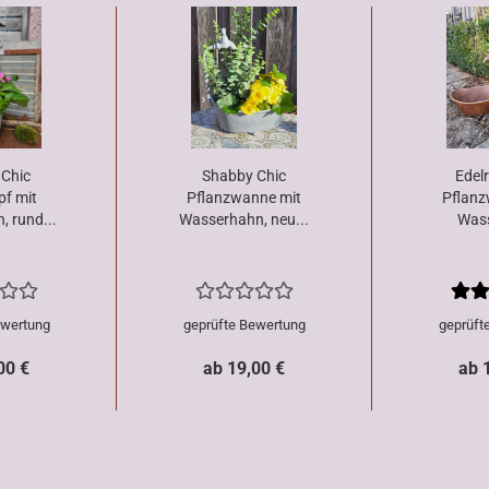
Chic
Shabby Chic
Edel
pf mit
Pflanzwanne mit
Pflanz
 rund...
Wasserhahn, neu...
Was
ewertung
geprüfte Bewertung
geprüft
00 €
ab 19,00 €
ab 