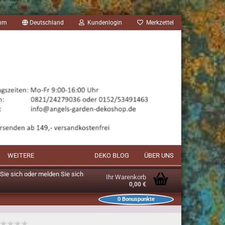
amm
Deutschland
Kundenlogin
Merkzettel
WEITERE
DEKO BLOG
ÜBER UNS
n Sie sich oder melden Sie sich
Ihr Warenkorb
0,00 €
0
Bonuspunkte
unkte im Warenkorb: 0