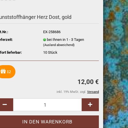
unststoffhänger Herz Dost, gold
t.Nr.:
EX-258686
eferzeit:
bei Ihnen in 1 - 3 Tagen
(Ausland abweichend)
fort lieferbar:
10
Stück
12
12,00 €
inkl. 19% MwSt. zzgl.
Versand