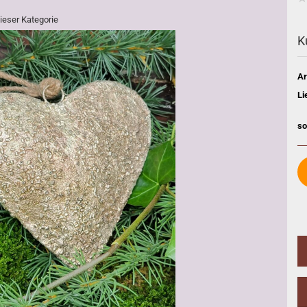
dieser Kategorie
K
Ar
Li
so