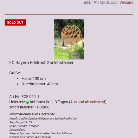
inkl. 19% MwSt. zzgl.
Versand
SOLD OUT
FC Bayern Edelrost Gartenstecker
Größe:
Höhe: 130 cm
Durchmesser: 40 cm
Art.Nr.: FCB-060_1
Lieferzeit:
bei Ihnen in 1 - 3 Tagen
(Ausland abweichend)
sofort lieferbar: -1 Stück
Angels Garden Sandra Hofbauer und Stefan Franke Gbr
Augsburger Str. 33
86420 Diedorf - Kreppen
Deutschland
Ansprechpartner: Stefan Franke / Sandra Hofbauer
info@angels-garden-dekoshop.de