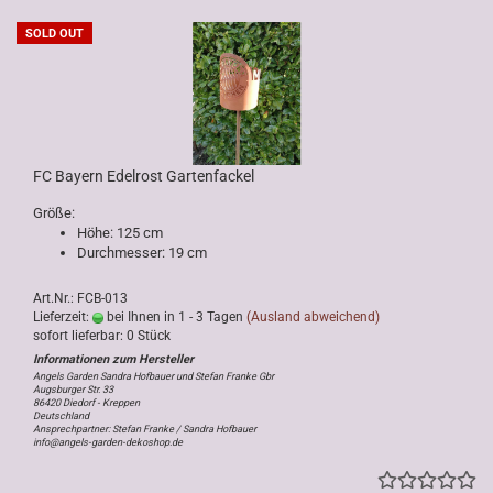
SOLD OUT
FC Bayern Edelrost Gartenfackel
Größe:
Höhe: 125 cm
Durchmesser: 19 cm
Art.Nr.: FCB-013
Lieferzeit:
bei Ihnen in 1 - 3 Tagen
(Ausland abweichend)
sofort lieferbar: 0 Stück
Angels Garden Sandra Hofbauer und Stefan Franke Gbr
Augsburger Str. 33
86420 Diedorf - Kreppen
Deutschland
Ansprechpartner: Stefan Franke / Sandra Hofbauer
info@angels-garden-dekoshop.de