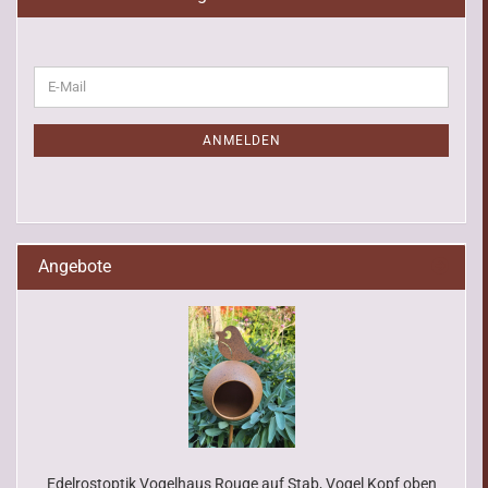
WEITER
E-
ZUR
Mail
NEWSLETTER-
ANMELDUNG
ANMELDEN
Angebote
Edelrostoptik Vogelhaus Rouge auf Stab, Vogel Kopf oben