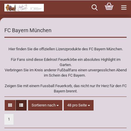
Direkt
zum
Hauptinhalt
FC Bayern München
Hier finden Sie die offiziellen Lizenzprodukte des FC Bayern München.
Für Fans sind diese Edelrost Feuerkörbe ein absolutes Highlight im
Garten.
Verbringen Sie im Kreis anderer Fußballfans einen unvergesslichen Abend
im Schein des FC Bayern.
Zeigen Sie mit einem Fussball Feuerkorb, das nicht nur Ihr Herz für den FC
Bayern brennt.
Sortieren nach
pro Seite
Sortieren nach
48 pro Seite
1