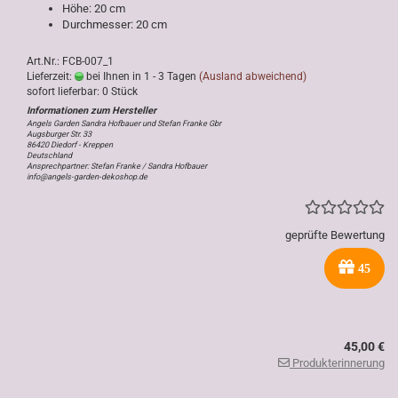
Höhe: 20 cm
Durchmesser: 20 cm
Art.Nr.: FCB-007_1
Lieferzeit:
bei Ihnen in 1 - 3 Tagen
(Ausland abweichend)
sofort lieferbar: 0 Stück
Angels Garden Sandra Hofbauer und Stefan Franke Gbr
Augsburger Str. 33
86420 Diedorf - Kreppen
Deutschland
Ansprechpartner: Stefan Franke / Sandra Hofbauer
info@angels-garden-dekoshop.de
geprüfte Bewertung
45
45,00 €
Produkterinnerung