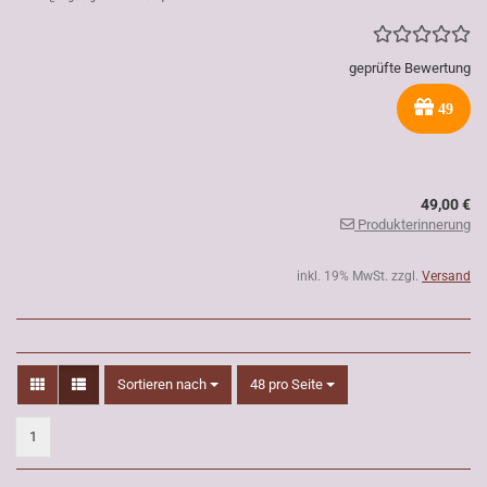
geprüfte Bewertung
49
49,00 €
Produkterinnerung
inkl. 19% MwSt. zzgl.
Versand
Sortieren nach
pro Seite
Sortieren nach
48 pro Seite
1