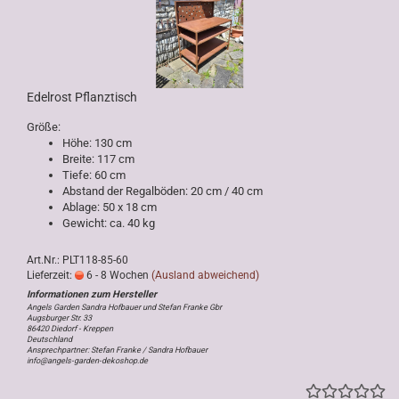
Edelrost Pflanztisch
Größe:
Höhe: 130 cm
Breite: 117 cm
Tiefe: 60 cm
Abstand der Regalböden: 20 cm / 40 cm
Ablage: 50 x 18 cm
Gewicht: ca. 40 kg
Art.Nr.: PLT118-85-60
Lieferzeit:
6 - 8 Wochen
(Ausland abweichend)
Angels Garden Sandra Hofbauer und Stefan Franke Gbr
Augsburger Str. 33
86420 Diedorf - Kreppen
Deutschland
Ansprechpartner: Stefan Franke / Sandra Hofbauer
info@angels-garden-dekoshop.de