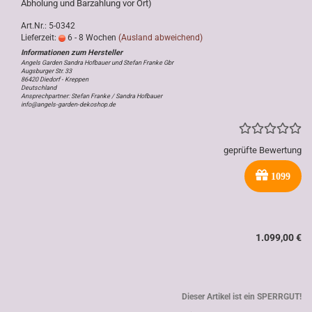
Abholung und Barzahlung vor Ort)
Art.Nr.: 5-0342
Lieferzeit:
6 - 8 Wochen
(Ausland abweichend)
Angels Garden Sandra Hofbauer und Stefan Franke Gbr
Augsburger Str. 33
86420 Diedorf - Kreppen
Deutschland
Ansprechpartner: Stefan Franke / Sandra Hofbauer
info@angels-garden-dekoshop.de
geprüfte Bewertung
1099
1.099,00 €
Dieser Artikel ist ein SPERRGUT!