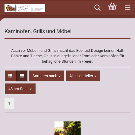
Direkt
zum
Hauptinhalt
Kaminöfen, Grills und Möbel
Auch vor Möbeln und Grills macht das Edelrost Design keinen Halt.
Bänke und Tische, Grills in ausgefallener Form oder Kaminöfen für
behagliche Stunden im Freien.
Sortieren nach
Sortieren nach
Alle Hersteller
pro Seite
48 pro Seite
1