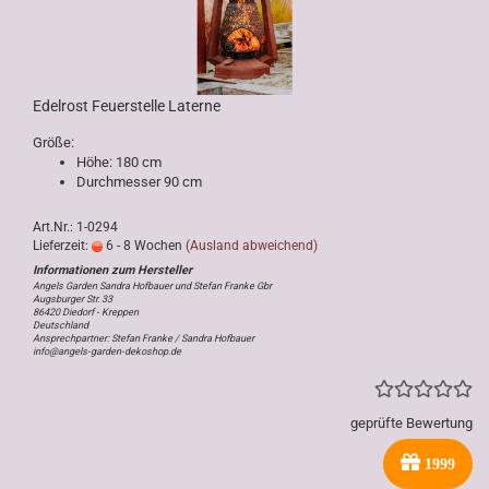
Edelrost Feuerstelle Laterne
Größe:
Höhe: 180 cm
Durchmesser 90 cm
Art.Nr.: 1-0294
Lieferzeit:
6 - 8 Wochen
(Ausland abweichend)
Angels Garden Sandra Hofbauer und Stefan Franke Gbr
Augsburger Str. 33
86420 Diedorf - Kreppen
Deutschland
Ansprechpartner: Stefan Franke / Sandra Hofbauer
info@angels-garden-dekoshop.de
geprüfte Bewertung
1999