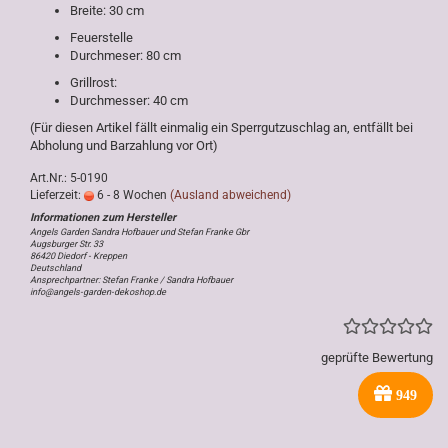
Breite: 30 cm
Feuerstelle
Durchmeser: 80 cm
Grillrost:
Durchmesser: 40 cm
(Für diesen Artikel fällt einmalig ein Sperrgutzuschlag an, entfällt bei
Abholung und Barzahlung vor Ort)
Art.Nr.: 5-0190
Lieferzeit:
6 - 8 Wochen
(Ausland abweichend)
Angels Garden Sandra Hofbauer und Stefan Franke Gbr
Augsburger Str. 33
86420 Diedorf - Kreppen
Deutschland
Ansprechpartner: Stefan Franke / Sandra Hofbauer
info@angels-garden-dekoshop.de
geprüfte Bewertung
949