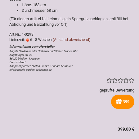
Höhe: 153 cm
Durchmesser 68 cm
(Für diesen Artikel fällt einmalig ein Sperrgutzuschlag an, entfällt bei
Abholung und Barzahlung vor Ort)
Art.Nr.: 1-0293
Lieferzeit:
6 - 8 Wochen
(Ausland abweichend)
Angels Garden Sandra Hofbauer und Stefan Franke Gbr
Augsburger Str. 33
86420 Diedorf - Kreppen
Deutschland
Ansprechpartner: Stefan Franke / Sandra Hofbauer
info@angels-garden-dekoshop.de
geprüfte Bewertung
399
399,00 €