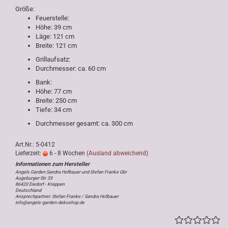
Größe:
Feuerstelle:
Höhe: 39 cm
Läge: 121 cm
Breite: 121 cm
Grillaufsatz:
Durchmesser: ca. 60 cm
Bank:
Höhe: 77 cm
Breite: 250 cm
Tiefe: 34 cm
Durchmesser gesamt: ca. 300 cm
Art.Nr.: 5-0412
Lieferzeit:
6 - 8 Wochen
(Ausland abweichend)
Angels Garden Sandra Hofbauer und Stefan Franke Gbr
Augsburger Str. 33
86420 Diedorf - Kreppen
Deutschland
Ansprechpartner: Stefan Franke / Sandra Hofbauer
info@angels-garden-dekoshop.de