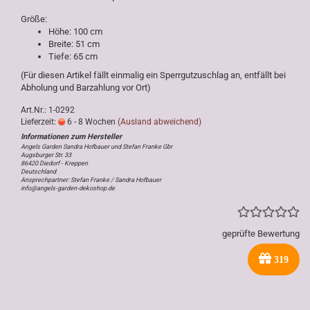
Größe:
Höhe: 100 cm
Breite: 51 cm
Tiefe: 65 cm
(Für diesen Artikel fällt einmalig ein Sperrgutzuschlag an, entfällt bei
Abholung und Barzahlung vor Ort)
Art.Nr.: 1-0292
Lieferzeit:
6 - 8 Wochen
(Ausland abweichend)
Angels Garden Sandra Hofbauer und Stefan Franke Gbr
Augsburger Str. 33
86420 Diedorf - Kreppen
Deutschland
Ansprechpartner: Stefan Franke / Sandra Hofbauer
info@angels-garden-dekoshop.de
geprüfte Bewertung
319