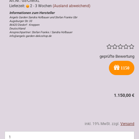
Art.Nr.: GS-ChefXL
Lieferzeit:
2 - 3 Wochen
(Ausland abweichend)
Angels Garden Sandra Hofbauer und Stefan Franke Gbr
Augsburger Str. 33
86420 Diedorf - Kreppen
Deutschland
Ansprechpartner: Stefan Franke / Sandra Hofbauer
info@angels-garden-dekoshop.de
geprüfte Bewertung
1150
1.150,00 €
inkl. 19% MwSt. zzgl.
Versand