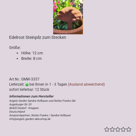
Edelrost Steinpilz zum Stecken
Größe:
Höhe: 12 cm
Breite: 8 cm
Art.Nr.: GMW-3357
Lieferzeit:
bei Ihnen in 1 - 3 Tagen
(Ausland abweichend)
sofort lieferbar: 12 Stück
Angels Garden Sandra Hofbauer und Stefan Franke Gbr
Augsburger Str. 33
86420 Diedorf - Kreppen
Deutschland
Ansprechpartner: Stefan Franke / Sandra Hofbauer
info@angels-garden-dekoshop.de