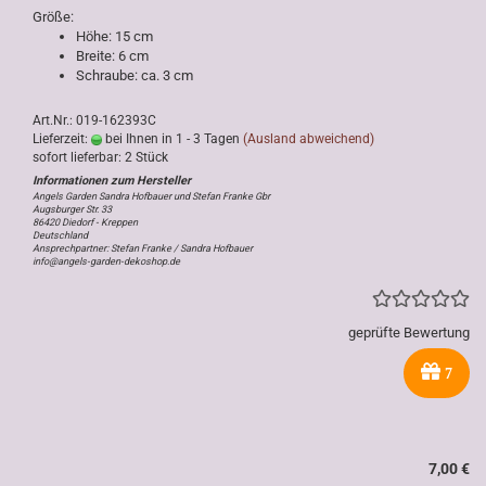
Größe:
Höhe: 15 cm
Breite: 6 cm
Schraube: ca. 3 cm
Art.Nr.: 019-162393C
Lieferzeit:
bei Ihnen in 1 - 3 Tagen
(Ausland abweichend)
sofort lieferbar: 2 Stück
Angels Garden Sandra Hofbauer und Stefan Franke Gbr
Augsburger Str. 33
86420 Diedorf - Kreppen
Deutschland
Ansprechpartner: Stefan Franke / Sandra Hofbauer
info@angels-garden-dekoshop.de
geprüfte Bewertung
7
7,00 €