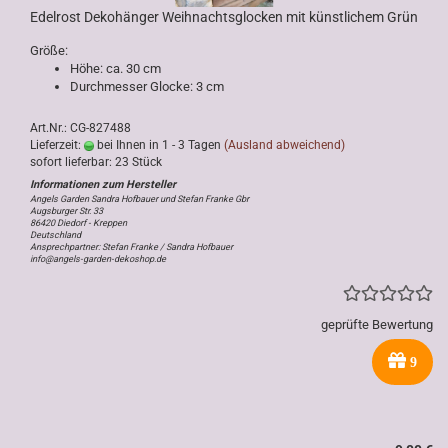
Edelrost Dekohänger Weihnachtsglocken mit künstlichem Grün
Größe:
Höhe: ca. 30 cm
Durchmesser Glocke: 3 cm
Art.Nr.: CG-827488
Lieferzeit:
bei Ihnen in 1 - 3 Tagen
(Ausland abweichend)
sofort lieferbar: 23 Stück
Angels Garden Sandra Hofbauer und Stefan Franke Gbr
Augsburger Str. 33
86420 Diedorf - Kreppen
Deutschland
Ansprechpartner: Stefan Franke / Sandra Hofbauer
info@angels-garden-dekoshop.de
geprüfte Bewertung
9