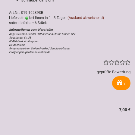
Schraube: ca. 3 cm
Art.Nr.: 019-162393B
Lieferzeit:
bei Ihnen in 1 - 3 Tagen
(Ausland abweichend)
sofort lieferbar: 6 Stück
Angels Garden Sandra Hofbauer und Stefan Franke Gbr
Augsburger Str. 33
86420 Diedorf - Kreppen
Deutschland
Ansprechpartner: Stefan Franke / Sandra Hofbauer
info@angels-garden-dekoshop.de
geprüfte Bewertung
7
7,00 €