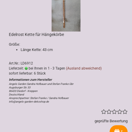
Edelrost Kette für Hängekörbe
Größe:
Länge Kette: 43 cm
Art.Nr.: LD6912
Lieferzeit:
bei Ihnen in 1 - 3 Tagen
(Ausland abweichend)
sofort lieferbar: 6 Stück
Angels Garden Sandra Hofbauer und Stefan Franke Gbr
Augsburger Str. 33
86420 Diedorf - Kreppen
Deutschland
Ansprechpartner: Stefan Franke / Sandra Hofbauer
info@angels-garden-dekoshop.de
geprüfte Bewertung