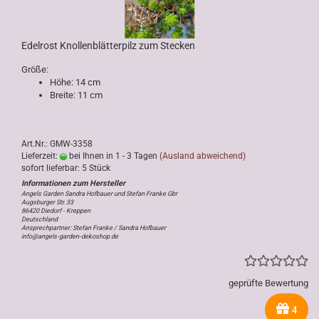
Edelrost Knollenblätterpilz zum Stecken
Größe:
Höhe: 14 cm
Breite: 11 cm
Art.Nr.: GMW-3358
Lieferzeit:
bei Ihnen in 1 - 3 Tagen
(Ausland abweichend)
sofort lieferbar: 5 Stück
Angels Garden Sandra Hofbauer und Stefan Franke Gbr
Augsburger Str. 33
86420 Diedorf - Kreppen
Deutschland
Ansprechpartner: Stefan Franke / Sandra Hofbauer
info@angels-garden-dekoshop.de
geprüfte Bewertung
4