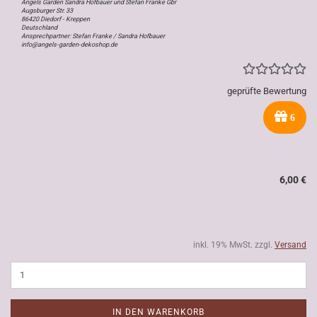
Angels Garden Sandra Hofbauer und Stefan Franke Gbr
Augsburger Str. 33
86420 Diedorf - Kreppen
Deutschland
Ansprechpartner: Stefan Franke / Sandra Hofbauer
info@angels-garden-dekoshop.de
geprüfte Bewertung
6
6,00 €
inkl. 19% MwSt. zzgl.
Versand
IN DEN WARENKORB