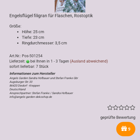
Engelsflügel filigran für Flaschen, Rostoptik
Größe:
Höhe: 25 cm
Tiefe: 23 cm
Ringdurchmesser: 3,5 cm
Art.Nr.: Pos-501254
Lieferzeit:
bei Ihnen in 1 - 3 Tagen
(Ausland abweichend)
sofort lieferbar: 7 Stück
Angels Garden Sandra Hofbauer und Stefan Franke Gbr
Augsburger Str. 33
86420 Diedorf - Kreppen
Deutschland
Ansprechpartner: Stefan Franke / Sandra Hofbauer
info@angels-garden-dekoshop.de
geprüfte Bewertung
9