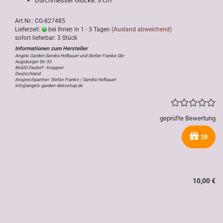
Durchmesser Glocke: 3 cm
Art.Nr.: CG-827485
Lieferzeit:
bei Ihnen in 1 - 3 Tagen
(Ausland abweichend)
sofort lieferbar: 3 Stück
Angels Garden Sandra Hofbauer und Stefan Franke Gbr
Augsburger Str. 33
86420 Diedorf - Kreppen
Deutschland
Ansprechpartner: Stefan Franke / Sandra Hofbauer
info@angels-garden-dekoshop.de
geprüfte Bewertung
10
10,00 €