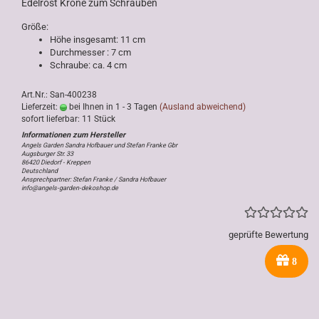
Edelrost Krone zum Schrauben
Größe:
Höhe insgesamt: 11 cm
Durchmesser : 7 cm
Schraube: ca. 4 cm
Art.Nr.: San-400238
Lieferzeit:
bei Ihnen in 1 - 3 Tagen
(Ausland abweichend)
sofort lieferbar: 11 Stück
Angels Garden Sandra Hofbauer und Stefan Franke Gbr
Augsburger Str. 33
86420 Diedorf - Kreppen
Deutschland
Ansprechpartner: Stefan Franke / Sandra Hofbauer
info@angels-garden-dekoshop.de
geprüfte Bewertung
8