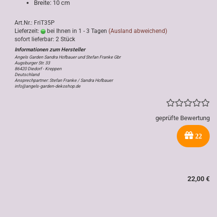
Breite: 10 cm
Art.Nr.: FriT35P
Lieferzeit:
bei Ihnen in 1 - 3 Tagen
(Ausland abweichend)
sofort lieferbar: 2 Stück
Angels Garden Sandra Hofbauer und Stefan Franke Gbr
Augsburger Str. 33
86420 Diedorf - Kreppen
Deutschland
Ansprechpartner: Stefan Franke / Sandra Hofbauer
info@angels-garden-dekoshop.de
geprüfte Bewertung
22
22,00 €