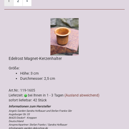
1
2
»
Edelrost Magnet-Kerzenhalter
Größe:
Höhe: 3 cm
Durchmesser: 2,5 cm
Art.Nr.: 119-1605
Lieferzeit:
bei Ihnen in 1 - 3 Tagen
(Ausland abweichend)
sofort lieferbar: 42 Stück
Angels Garden Sandra Hofbauer und Stefan Franke Gbr
Augsburger Str. 33
86420 Diedorf - Kreppen
Deutschland
Ansprechpartner: Stefan Franke / Sandra Hofbauer
info@angels-garden-dekoshop.de