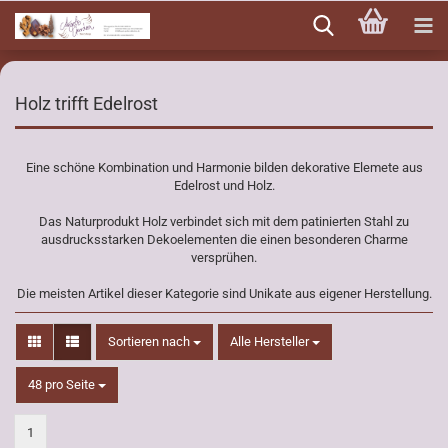
Direkt
zum
Hauptinhalt
Holz trifft Edelrost
Eine schöne Kombination und Harmonie bilden dekorative Elemete aus
Edelrost und Holz.
Das Naturprodukt Holz verbindet sich mit dem patinierten Stahl zu
ausdrucksstarken Dekoelementen die einen besonderen Charme
versprühen.
Die meisten Artikel dieser Kategorie sind Unikate aus eigener Herstellung.
Sortieren nach
Sortieren nach
Alle Hersteller
pro Seite
48 pro Seite
1