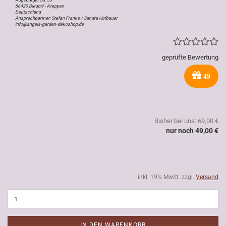
Augsburger Str. 33
86420 Diedorf - Kreppen
Deutschland
Ansprechpartner: Stefan Franke / Sandra Hofbauer
info@angels-garden-dekoshop.de
geprüfte Bewertung
49
Bisher bei uns: 69,00 €
nur noch 49,00 €
inkl. 19% MwSt. zzgl.
Versand
IN DEN WARENKORB