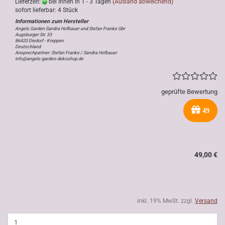
Lieferzeit:
bei Ihnen in 1 - 3 Tagen
(Ausland abweichend)
sofort lieferbar: 4 Stück
Angels Garden Sandra Hofbauer und Stefan Franke Gbr
Augsburger Str. 33
86420 Diedorf - Kreppen
Deutschland
Ansprechpartner: Stefan Franke / Sandra Hofbauer
info@angels-garden-dekoshop.de
geprüfte Bewertung
49
49,00 €
inkl. 19% MwSt. zzgl.
Versand