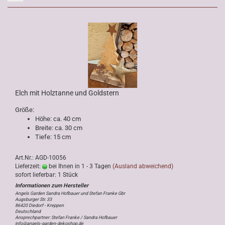
Elch mit Holztanne und Goldstern
Größe:
Höhe: ca. 40 cm
Breite: ca. 30 cm
Tiefe: 15 cm
Art.Nr.: AGD-10056
Lieferzeit:
bei Ihnen in 1 - 3 Tagen
(Ausland abweichend)
sofort lieferbar: 1 Stück
Angels Garden Sandra Hofbauer und Stefan Franke Gbr
Augsburger Str. 33
86420 Diedorf - Kreppen
Deutschland
Ansprechpartner: Stefan Franke / Sandra Hofbauer
info@angels-garden-dekoshop.de