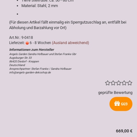
Tiefe Stellfüße: ca. 50 - 60 cm
Material: Stahl, 2 mm
(Für diesen Artikel fällt einmalig ein Sperrgutzuschlag an, entfällt bei
Abholung und Barzahlung vor Ort)
Art.Nr.: 9-0418
Lieferzeit:
6 - 8 Wochen
(Ausland abweichend)
Angels Garden Sandra Hofbauer und Stefan Franke Gbr
Augsburger Str. 33
86420 Diedorf - Kreppen
Deutschland
Ansprechpartner: Stefan Franke / Sandra Hofbauer
info@angels-garden-dekoshop.de
geprüfte Bewertung
669
669,00 €