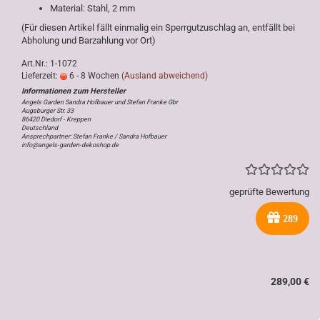
Material: Stahl, 2 mm
(Für diesen Artikel fällt einmalig ein Sperrgutzuschlag an, entfällt bei
Abholung und Barzahlung vor Ort)
Art.Nr.: 1-1072
Lieferzeit:
6 - 8 Wochen
(Ausland abweichend)
Angels Garden Sandra Hofbauer und Stefan Franke Gbr
Augsburger Str. 33
86420 Diedorf - Kreppen
Deutschland
Ansprechpartner: Stefan Franke / Sandra Hofbauer
info@angels-garden-dekoshop.de
geprüfte Bewertung
289
289,00 €