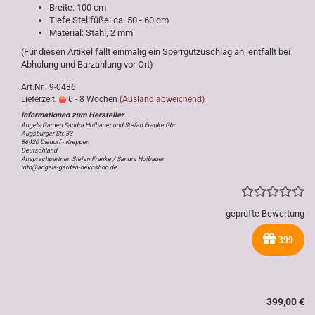
Breite: 100 cm
Tiefe Stellfüße: ca. 50 - 60 cm
Material: Stahl, 2 mm
(Für diesen Artikel fällt einmalig ein Sperrgutzuschlag an, entfällt bei
Abholung und Barzahlung vor Ort)
Art.Nr.: 9-0436
Lieferzeit:
6 - 8 Wochen
(Ausland abweichend)
Angels Garden Sandra Hofbauer und Stefan Franke Gbr
Augsburger Str. 33
86420 Diedorf - Kreppen
Deutschland
Ansprechpartner: Stefan Franke / Sandra Hofbauer
info@angels-garden-dekoshop.de
geprüfte Bewertung
399
399,00 €