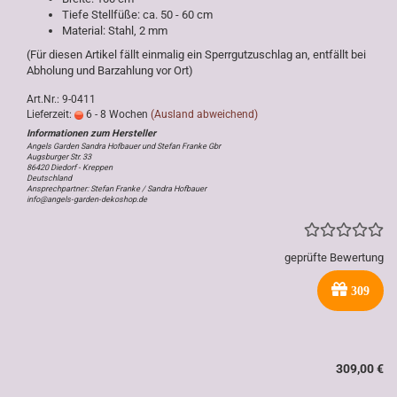
Tiefe Stellfüße: ca. 50 - 60 cm
Material: Stahl, 2 mm
(Für diesen Artikel fällt einmalig ein Sperrgutzuschlag an, entfällt bei
Abholung und Barzahlung vor Ort)
Art.Nr.: 9-0411
Lieferzeit:
6 - 8 Wochen
(Ausland abweichend)
Angels Garden Sandra Hofbauer und Stefan Franke Gbr
Augsburger Str. 33
86420 Diedorf - Kreppen
Deutschland
Ansprechpartner: Stefan Franke / Sandra Hofbauer
info@angels-garden-dekoshop.de
geprüfte Bewertung
309
309,00 €