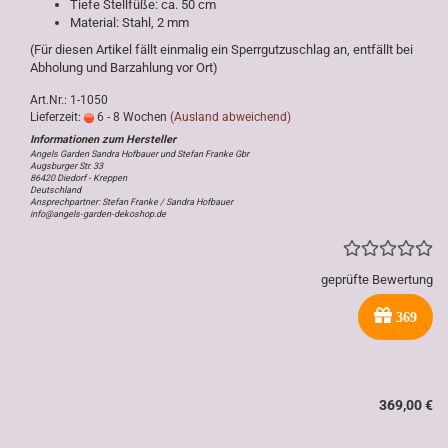
Tiefe Stellfüße: ca. 50 cm
Material: Stahl, 2 mm
(Für diesen Artikel fällt einmalig ein Sperrgutzuschlag an, entfällt bei
Abholung und Barzahlung vor Ort)
Art.Nr.: 1-1050
Lieferzeit:
6 - 8 Wochen
(Ausland abweichend)
Angels Garden Sandra Hofbauer und Stefan Franke Gbr
Augsburger Str. 33
86420 Diedorf - Kreppen
Deutschland
Ansprechpartner: Stefan Franke / Sandra Hofbauer
info@angels-garden-dekoshop.de
geprüfte Bewertung
369
369,00 €