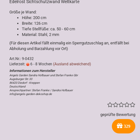
Edelrost Sichtschutzwand Weltkarte
Größe je Wand:
Höhe: 200 cm
Breite: 126 cm
Tiefe Stellfüße: ca. 50 - 60 cm
Material: Stahl, 2 mm
(Für diesen Artikel fällt einmalig ein Sperrgutzuschlag an, entfällt bei
Abholung und Barzahlung vor Ort)
Art.Nr.: 9-0432
Lieferzeit:
6 - 8 Wochen
(Ausland abweichend)
Angels Garden Sandra Hofbauer und Stefan Franke Gbr
Augsburger Str. 33
86420 Diedorf - Kreppen
Deutschland
Ansprechpartner: Stefan Franke / Sandra Hofbauer
info@angels-garden-dekoshop.de
geprüfte Bewertung
329