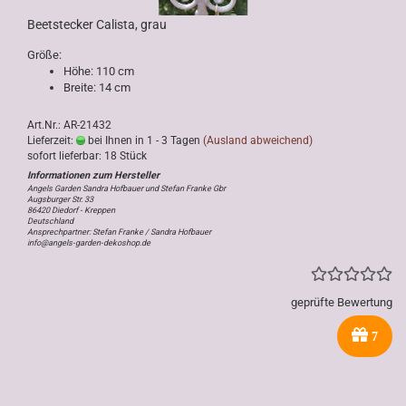
Beetstecker Calista, grau
Größe:
Höhe: 110 cm
Breite: 14 cm
Art.Nr.: AR-21432
Lieferzeit:
bei Ihnen in 1 - 3 Tagen
(Ausland abweichend)
sofort lieferbar: 18 Stück
Angels Garden Sandra Hofbauer und Stefan Franke Gbr
Augsburger Str. 33
86420 Diedorf - Kreppen
Deutschland
Ansprechpartner: Stefan Franke / Sandra Hofbauer
info@angels-garden-dekoshop.de
geprüfte Bewertung
7