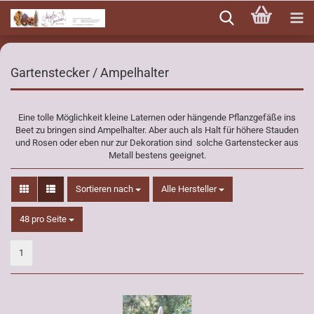
Direkt
zum
Hauptinhalt
Gartenstecker / Ampelhalter
Eine tolle Möglichkeit kleine Laternen oder hängende Pflanzgefäße ins
Beet zu bringen sind Ampelhalter. Aber auch als Halt für höhere Stauden
und Rosen oder eben nur zur Dekoration sind solche Gartenstecker aus
Metall bestens geeignet.
Sortieren nach
Sortieren nach
Alle Hersteller
pro Seite
48 pro Seite
1