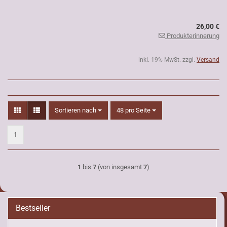
26,00 €
Produkterinnerung
inkl. 19% MwSt. zzgl.
Versand
Sortieren nach
pro Seite
Sortieren nach
48 pro Seite
1
1
bis
7
(von insgesamt
7
)
Bestseller