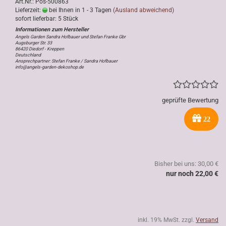
Art.Nr.: Pos-500863
Lieferzeit:
bei Ihnen in 1 - 3 Tagen
(Ausland abweichend)
sofort lieferbar: 5 Stück
Angels Garden Sandra Hofbauer und Stefan Franke Gbr
Augsburger Str. 33
86420 Diedorf - Kreppen
Deutschland
Ansprechpartner: Stefan Franke / Sandra Hofbauer
info@angels-garden-dekoshop.de
geprüfte Bewertung
22
Bisher bei uns: 30,00 €
nur noch 22,00 €
inkl. 19% MwSt. zzgl.
Versand