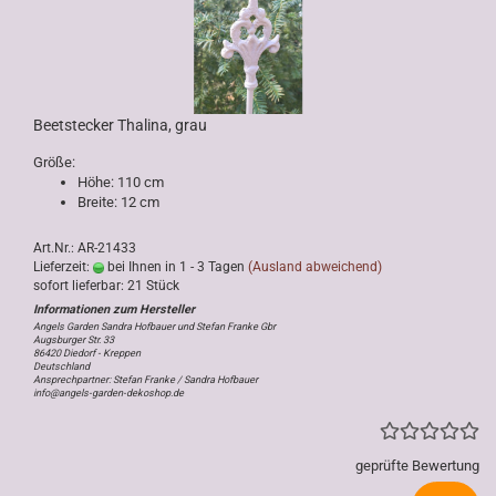
Beetstecker Thalina, grau
Größe:
Höhe: 110 cm
Breite: 12 cm
Art.Nr.: AR-21433
Lieferzeit:
bei Ihnen in 1 - 3 Tagen
(Ausland abweichend)
sofort lieferbar: 21 Stück
Angels Garden Sandra Hofbauer und Stefan Franke Gbr
Augsburger Str. 33
86420 Diedorf - Kreppen
Deutschland
Ansprechpartner: Stefan Franke / Sandra Hofbauer
info@angels-garden-dekoshop.de
geprüfte Bewertung