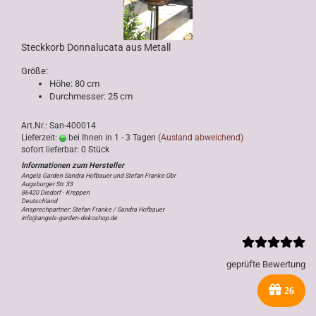
Steckkorb Donnalucata aus Metall
Größe:
Höhe: 80 cm
Durchmesser: 25 cm
Art.Nr.: San-400014
Lieferzeit:
bei Ihnen in 1 - 3 Tagen
(Ausland abweichend)
sofort lieferbar: 0 Stück
Angels Garden Sandra Hofbauer und Stefan Franke Gbr
Augsburger Str. 33
86420 Diedorf - Kreppen
Deutschland
Ansprechpartner: Stefan Franke / Sandra Hofbauer
info@angels-garden-dekoshop.de
geprüfte Bewertung
26