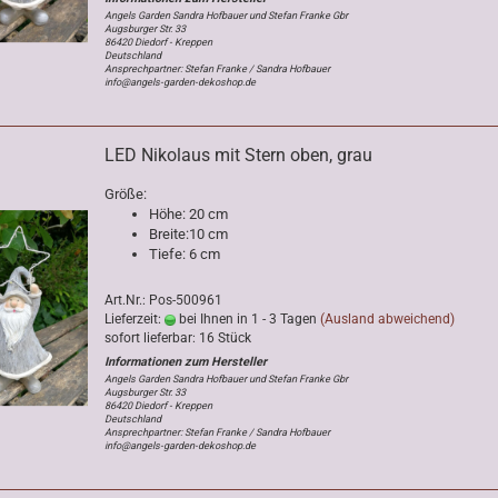
Angels Garden Sandra Hofbauer und Stefan Franke Gbr
Augsburger Str. 33
86420 Diedorf - Kreppen
Deutschland
Ansprechpartner: Stefan Franke / Sandra Hofbauer
info@angels-garden-dekoshop.de
LED Nikolaus mit Stern oben, grau
Größe:
Höhe: 20 cm
Breite:10 cm
Tiefe: 6 cm
Art.Nr.: Pos-500961
Lieferzeit:
bei Ihnen in 1 - 3 Tagen
(Ausland abweichend)
sofort lieferbar: 16 Stück
Angels Garden Sandra Hofbauer und Stefan Franke Gbr
Augsburger Str. 33
86420 Diedorf - Kreppen
Deutschland
Ansprechpartner: Stefan Franke / Sandra Hofbauer
info@angels-garden-dekoshop.de