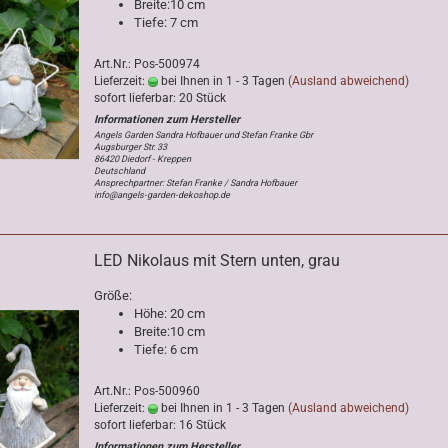
Breite:10 cm
Tiefe: 7 cm
Art.Nr.: Pos-500974
Lieferzeit:
bei Ihnen in 1 - 3 Tagen
(Ausland abweichend)
sofort lieferbar: 20 Stück
Angels Garden Sandra Hofbauer und Stefan Franke Gbr
Augsburger Str. 33
86420 Diedorf - Kreppen
Deutschland
Ansprechpartner: Stefan Franke / Sandra Hofbauer
info@angels-garden-dekoshop.de
LED Nikolaus mit Stern unten, grau
Größe:
Höhe: 20 cm
Breite:10 cm
Tiefe: 6 cm
Art.Nr.: Pos-500960
Lieferzeit:
bei Ihnen in 1 - 3 Tagen
(Ausland abweichend)
sofort lieferbar: 16 Stück