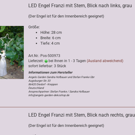
LED Engel Franzi mit Stern, Blick nach links, grau
(Der Engel ist für den Innenbereich geeignet)
Größe:
Höhe: 28 cm
Breite: 6 cm
Tiefe: 4 cm
Art.Nr.: Pos-500973
Lieferzeit:
bei Ihnen in 1 - 3 Tagen
(Ausland abweichend)
sofort lieferbar: 3 Stück
Angels Garden Sandra Hofbauer und Stefan Franke Gbr
Augsburger Str. 33
86420 Diedorf - Kreppen
Deutschland
Ansprechpartner: Stefan Franke / Sandra Hofbauer
info@angels-garden-dekoshop.de
LED Engel Franzi mit Stern, Blick nach rechts, grau
(Der Engel ist für den Innenbereich geeignet)