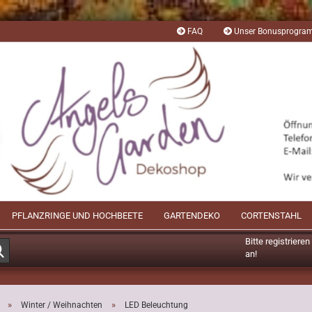
FAQ
Unser Bonusprogr
PFLANZRINGE UND HOCHBEETE
GARTENDEKO
CORTENSTAHL
Bitte registriere
Suche...
an!
Mögliche Bonusp
»
»
Winter / Weihnachten
LED Beleuchtung