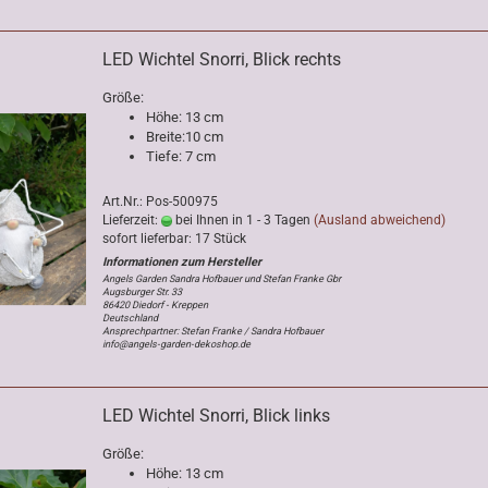
LED Wichtel Snorri, Blick rechts
Größe:
Höhe: 13 cm
Breite:10 cm
Tiefe: 7 cm
Art.Nr.: Pos-500975
Lieferzeit:
bei Ihnen in 1 - 3 Tagen
(Ausland abweichend)
sofort lieferbar: 17 Stück
Angels Garden Sandra Hofbauer und Stefan Franke Gbr
Augsburger Str. 33
86420 Diedorf - Kreppen
Deutschland
Ansprechpartner: Stefan Franke / Sandra Hofbauer
info@angels-garden-dekoshop.de
LED Wichtel Snorri, Blick links
Größe:
Höhe: 13 cm