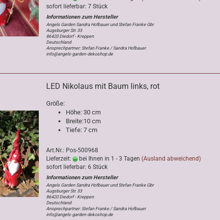
sofort lieferbar: 7 Stück
Angels Garden Sandra Hofbauer und Stefan Franke Gbr
Augsburger Str. 33
86420 Diedorf - Kreppen
Deutschland
Ansprechpartner: Stefan Franke / Sandra Hofbauer
info@angels-garden-dekoshop.de
LED Nikolaus mit Baum links, rot
Größe:
Höhe: 30 cm
Breite:10 cm
Tiefe: 7 cm
Art.Nr.: Pos-500968
Lieferzeit:
bei Ihnen in 1 - 3 Tagen
(Ausland abweichend)
sofort lieferbar: 6 Stück
Angels Garden Sandra Hofbauer und Stefan Franke Gbr
Augsburger Str. 33
86420 Diedorf - Kreppen
Deutschland
Ansprechpartner: Stefan Franke / Sandra Hofbauer
info@angels-garden-dekoshop.de