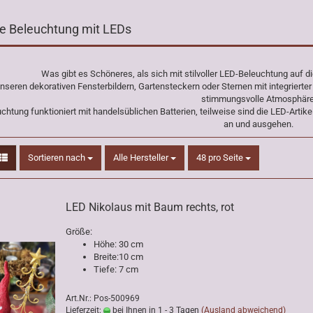
lle Beleuchtung mit LEDs
Was gibt es Schöneres, als sich mit stilvoller LED-Beleuchtung auf
unseren dekorativen Fensterbildern, Gartensteckern oder Sternen mit integriert
stimmungsvolle Atmosphäre
chtung funktioniert mit handelsüblichen Batterien, teilweise sind die LED-Artik
an und ausgehen.
Sortieren nach
pro Seite
Sortieren nach
Alle Hersteller
48 pro Seite
LED Nikolaus mit Baum rechts, rot
Größe:
Höhe: 30 cm
Breite:10 cm
Tiefe: 7 cm
Art.Nr.: Pos-500969
Lieferzeit:
bei Ihnen in 1 - 3 Tagen
(Ausland abweichend)