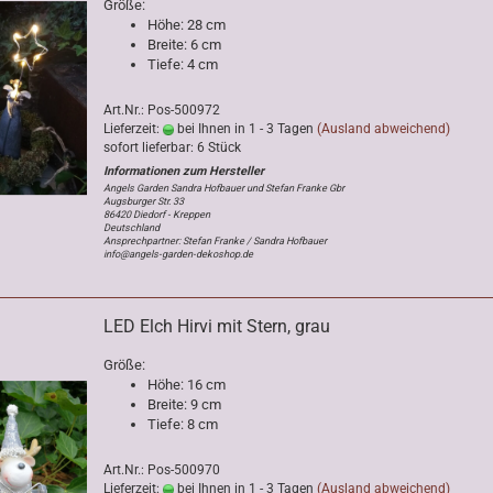
Größe:
Höhe: 28 cm
Breite: 6 cm
Tiefe: 4 cm
Art.Nr.: Pos-500972
Lieferzeit:
bei Ihnen in 1 - 3 Tagen
(Ausland abweichend)
sofort lieferbar: 6 Stück
Angels Garden Sandra Hofbauer und Stefan Franke Gbr
Augsburger Str. 33
86420 Diedorf - Kreppen
Deutschland
Ansprechpartner: Stefan Franke / Sandra Hofbauer
info@angels-garden-dekoshop.de
LED Elch Hirvi mit Stern, grau
Größe:
Höhe: 16 cm
Breite: 9 cm
Tiefe: 8 cm
Art.Nr.: Pos-500970
Lieferzeit:
bei Ihnen in 1 - 3 Tagen
(Ausland abweichend)