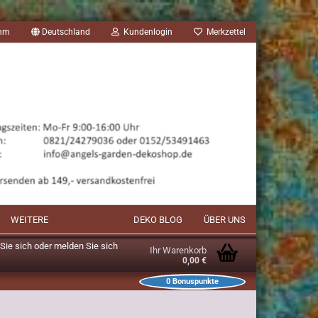
amm
Deutschland
Kundenlogin
Merkzettel
WEITERE
DEKO BLOG
ÜBER UNS
n Sie sich oder melden Sie sich
Ihr Warenkorb
0,00 €
0
Bonuspunkte
unkte im Warenkorb: 0