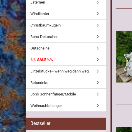
Laternen
Windlichter
Christbaumkugeln
Boho-Dekoration
Gutscheine
%% SALE %%
Einzelstücke - wenn weg dann weg
Betondeko
Boho Sonnenfänger/Mobile
Weihnachtshänger
Bestseller