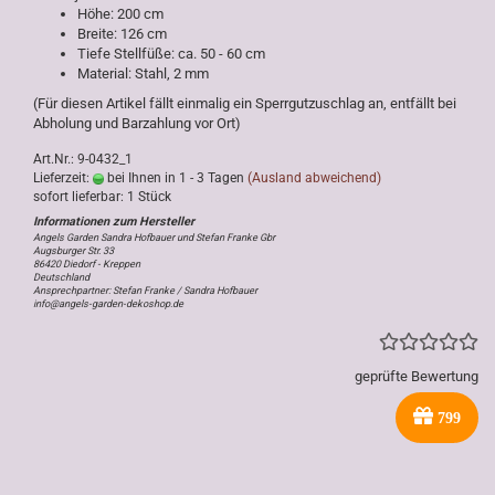
Höhe: 200 cm
Breite: 126 cm
Tiefe Stellfüße: ca. 50 - 60 cm
Material: Stahl, 2 mm
(Für diesen Artikel fällt einmalig ein Sperrgutzuschlag an, entfällt bei
Abholung und Barzahlung vor Ort)
Art.Nr.: 9-0432_1
Lieferzeit:
bei Ihnen in 1 - 3 Tagen
(Ausland abweichend)
sofort lieferbar: 1 Stück
Angels Garden Sandra Hofbauer und Stefan Franke Gbr
Augsburger Str. 33
86420 Diedorf - Kreppen
Deutschland
Ansprechpartner: Stefan Franke / Sandra Hofbauer
info@angels-garden-dekoshop.de
geprüfte Bewertung
799