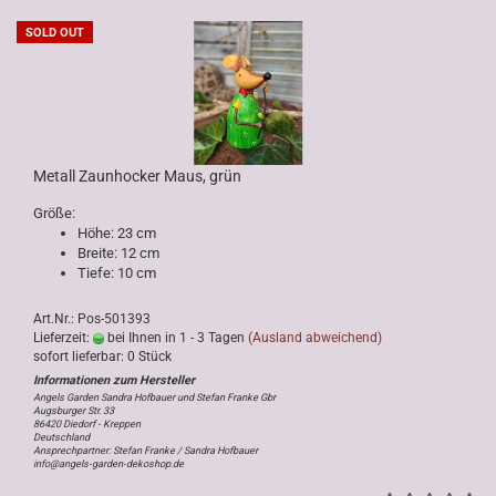
SOLD OUT
Metall Zaunhocker Maus, grün
Größe:
Höhe: 23 cm
Breite: 12 cm
Tiefe: 10 cm
Art.Nr.: Pos-501393
Lieferzeit:
bei Ihnen in 1 - 3 Tagen
(Ausland abweichend)
sofort lieferbar: 0 Stück
Angels Garden Sandra Hofbauer und Stefan Franke Gbr
Augsburger Str. 33
86420 Diedorf - Kreppen
Deutschland
Ansprechpartner: Stefan Franke / Sandra Hofbauer
info@angels-garden-dekoshop.de