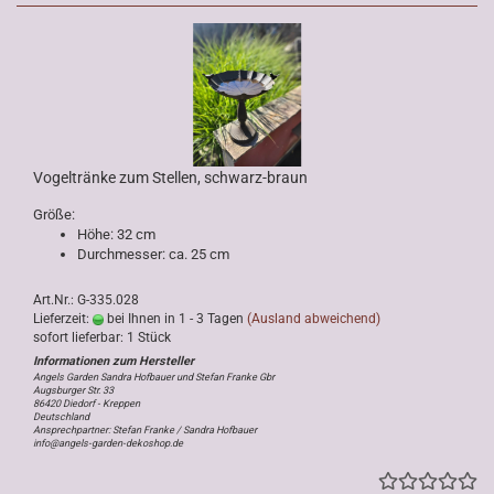
Vogeltränke zum Stellen, schwarz-braun
Größe:
Höhe: 32 cm
Durchmesser: ca. 25 cm
Art.Nr.: G-335.028
Lieferzeit:
bei Ihnen in 1 - 3 Tagen
(Ausland abweichend)
sofort lieferbar: 1 Stück
Angels Garden Sandra Hofbauer und Stefan Franke Gbr
Augsburger Str. 33
86420 Diedorf - Kreppen
Deutschland
Ansprechpartner: Stefan Franke / Sandra Hofbauer
info@angels-garden-dekoshop.de