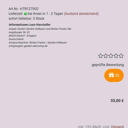
Art.Nr.: HTR127002
Lieferzeit:
bei Ihnen in 1 - 3 Tagen
(Ausland abweichend)
sofort lieferbar: 3 Stück
Angels Garden Sandra Hofbauer und Stefan Franke Gbr
Augsburger Str. 33
86420 Diedorf - Kreppen
Deutschland
Ansprechpartner: Stefan Franke / Sandra Hofbauer
info@angels-garden-dekoshop.de
geprüfte Bewertung
55
55,00 €
inkl. 19% MwSt. zzgl.
Versand