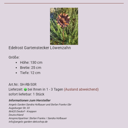
Edelrost Gartenstecker Löwenzahn
Größe:
Höhe: 130 cm
Bretie: 25 cm
Tiefe: 12 cm
Art.Nr.: SH-RB-50R
Lieferzeit:
bei Ihnen in 1 - 3 Tagen
(Ausland abweichend)
sofort lieferbar: 1 Stück
Angels Garden Sandra Hofbauer und Stefan Franke Gbr
Augsburger Str. 33
86420 Diedorf - Kreppen
Deutschland
Ansprechpartner: Stefan Franke / Sandra Hofbauer
info@angels-garden-dekoshop.de