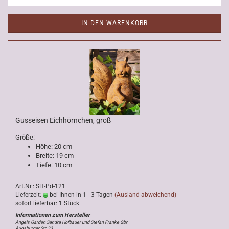
IN DEN WARENKORB
Gusseisen Eichhörnchen, groß
Größe:
Höhe: 20 cm
Breite: 19 cm
Tiefe: 10 cm
Art.Nr.: SH-Pd-121
Lieferzeit:
bei Ihnen in 1 - 3 Tagen
(Ausland abweichend)
sofort lieferbar: 1 Stück
Angels Garden Sandra Hofbauer und Stefan Franke Gbr
Augsburger Str. 33