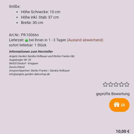
Größe:
Höhe Schnecke: 13 cm
Höhe inkl. Stab: 37 cm
Breite: 30 cm
Art.Nr.: PR-10066n
Lieferzeit:
bei Ihnen in 1 - 3 Tagen
(Ausland abweichend)
sofort lieferbar: 1 Stück
Angels Garden Sandra Hofbauer und Stefan Franke Gbr
Augsburger Str. 33
86420 Diedorf - Kreppen
Deutschland
Ansprechpartner: Stefan Franke / Sandra Hofbauer
info@angels-garden-dekoshop.de
geprüfte Bewertung
10
10,00 €