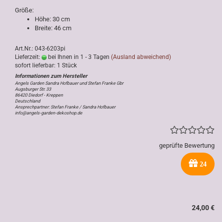
Größe:
Höhe: 30 cm
Breite: 46 cm
Art.Nr.: 043-6203pi
Lieferzeit:
bei Ihnen in 1 - 3 Tagen
(Ausland abweichend)
sofort lieferbar: 1 Stück
Angels Garden Sandra Hofbauer und Stefan Franke Gbr
Augsburger Str. 33
86420 Diedorf - Kreppen
Deutschland
Ansprechpartner: Stefan Franke / Sandra Hofbauer
info@angels-garden-dekoshop.de
geprüfte Bewertung
24
24,00 €