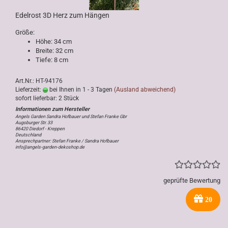
Edelrost 3D Herz zum Hängen
Größe:
Höhe: 34 cm
Breite: 32 cm
Tiefe: 8 cm
Art.Nr.: HT-94176
Lieferzeit:
bei Ihnen in 1 - 3 Tagen
(Ausland abweichend)
sofort lieferbar: 2 Stück
Angels Garden Sandra Hofbauer und Stefan Franke Gbr
Augsburger Str. 33
86420 Diedorf - Kreppen
Deutschland
Ansprechpartner: Stefan Franke / Sandra Hofbauer
info@angels-garden-dekoshop.de
geprüfte Bewertung
20