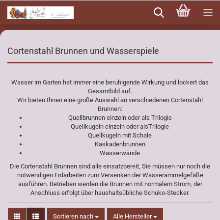
Direkt
zum
Hauptinhalt
Cortenstahl Brunnen und Wasserspiele
Wasser im Garten hat immer eine beruhigende Wirkung und lockert das
Gesamtbild auf.
Wir bieten Ihnen eine große Auswahl an verschiedenen Cortenstahl
Brunnen:
Quellbrunnen einzeln oder als Trilogie
Quellkugeln einzeln oder alsTrilogie
Quellkugeln mit Schale
Kaskadenbrunnen
Wasserwände
Die Cortenstahl Brunnen sind alle einsatzbereit, Sie müssen nur noch die
notwendigen Erdarbeiten zum Versenken der Wasserammelgefäße
ausführen. Betrieben werden die Brunnen mit normalem Strom, der
Anschluss erfolgt über haushaltsübliche Schuko-Stecker.
Sortieren nach
Sortieren nach
Alle Hersteller