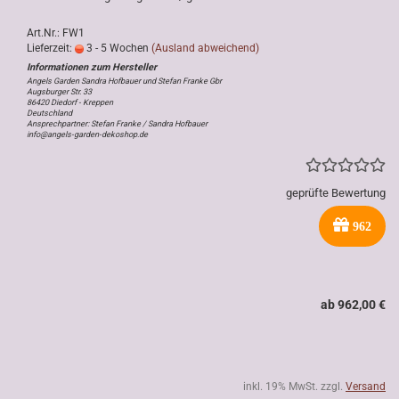
Art.Nr.: FW1
Lieferzeit:
3 - 5 Wochen
(Ausland abweichend)
Angels Garden Sandra Hofbauer und Stefan Franke Gbr
Augsburger Str. 33
86420 Diedorf - Kreppen
Deutschland
Ansprechpartner: Stefan Franke / Sandra Hofbauer
info@angels-garden-dekoshop.de
geprüfte Bewertung
962
ab 962,00 €
inkl. 19% MwSt. zzgl.
Versand