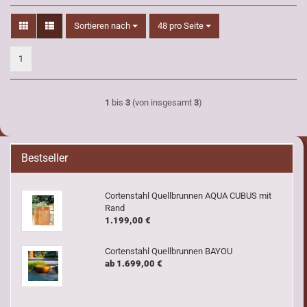
Sortieren nach
pro Seite
Sortieren nach
48 pro Seite
1
1
bis
3
(von insgesamt
3
)
Bestseller
Cortenstahl Quellbrunnen AQUA CUBUS mit
Rand
1.199,00 €
Cortenstahl Quellbrunnen BAYOU
ab 1.699,00 €