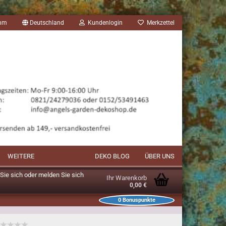
amm
Deutschland
Kundenlogin
Merkzettel
WEITERE
DEKO BLOG
ÜBER UNS
n Sie sich oder melden Sie sich
Ihr Warenkorb
0,00 €
0
Bonuspunkte
unkte im Warenkorb: 0