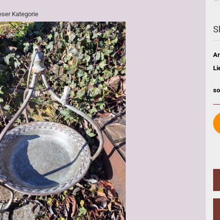
ieser Kategorie
S
Ar
Li
so