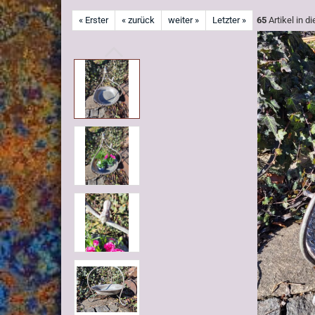
« Erster
« zurück
weiter »
Letzter »
65
Artikel in d