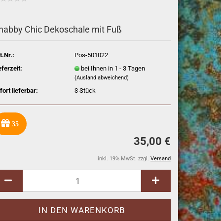
habby Chic Dekoschale mit Fuß
t.Nr.:
Pos-501022
eferzeit:
bei Ihnen in 1 - 3 Tagen
(Ausland abweichend)
fort lieferbar:
3
Stück
35
35,00 €
inkl. 19% MwSt. zzgl.
Versand