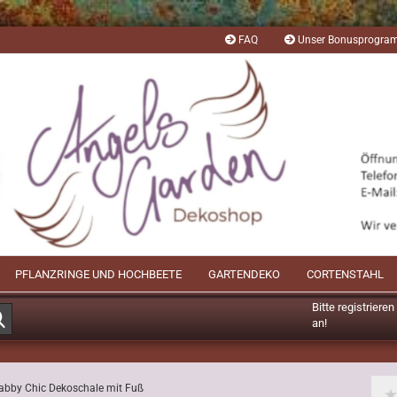
FAQ
Unser Bonusprogr
PFLANZRINGE UND HOCHBEETE
GARTENDEKO
CORTENSTAHL
Bitte registriere
Suche...
an!
Mögliche Bonusp
abby Chic Dekoschale mit Fuß