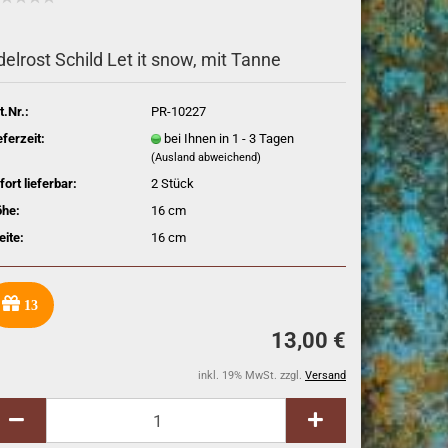
delrost Schild Let it snow, mit Tanne
t.Nr.:
PR-10227
eferzeit:
bei Ihnen in 1 - 3 Tagen
(Ausland abweichend)
fort lieferbar:
2
Stück
he:
16 cm
eite:
16 cm
13
13,00 €
inkl. 19% MwSt. zzgl.
Versand