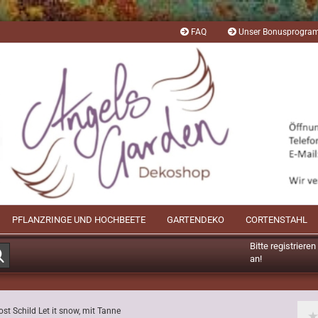
FAQ
Unser Bonusprogr
PFLANZRINGE UND HOCHBEETE
GARTENDEKO
CORTENSTAHL
Bitte registriere
Suche...
an!
Mögliche Bonusp
ost Schild Let it snow, mit Tanne