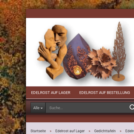
Direkt
zum
Hauptinhalt
EDELROST AUF LAGER
EDELROST AUF BESTELLUNG
Alle
»
»
»
Startseite
Edelrost auf Lager
Gedichttafeln
Edelr