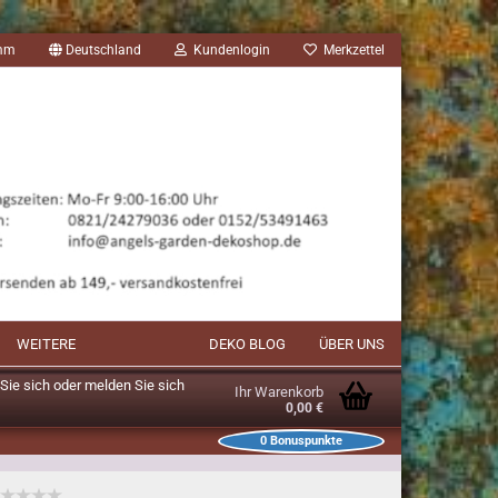
amm
Deutschland
Kundenlogin
Merkzettel
WEITERE
DEKO BLOG
ÜBER UNS
n Sie sich oder melden Sie sich
Ihr Warenkorb
0,00 €
0
Bonuspunkte
unkte im Warenkorb: 0