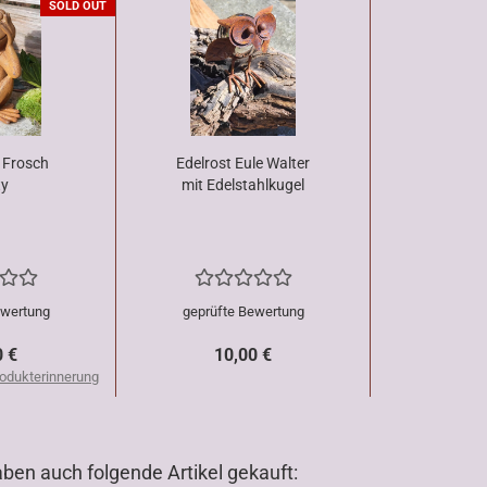
SOLD OUT
 Frosch
Edelrost Eule Walter
ty
mit Edelstahlkugel
ewertung
geprüfte Bewertung
0 €
10,00 €
odukterinnerung
aben auch folgende Artikel gekauft: