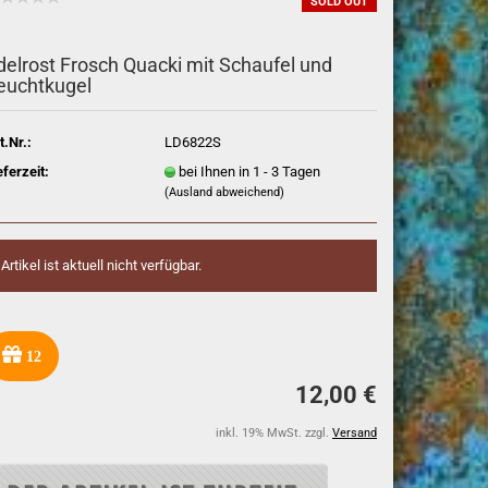
SOLD OUT
delrost Frosch Quacki mit Schaufel und
euchtkugel
t.Nr.:
LD6822S
eferzeit:
bei Ihnen in 1 - 3 Tagen
(Ausland abweichend)
Artikel ist aktuell nicht verfügbar.
12
12,00 €
inkl. 19% MwSt. zzgl.
Versand