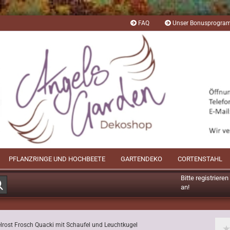
FAQ
Unser Bonusprogr
PFLANZRINGE UND HOCHBEETE
GARTENDEKO
CORTENSTAHL
Bitte registriere
Suche...
an!
Mögliche Bonusp
lrost Frosch Quacki mit Schaufel und Leuchtkugel