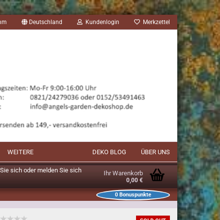
amm
Deutschland
Kundenlogin
Merkzettel
WEITERE
DEKO BLOG
ÜBER UNS
n Sie sich oder melden Sie sich
Ihr Warenkorb
0,00 €
0
Bonuspunkte
unkte im Warenkorb: 0