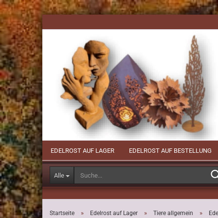
Direkt
zum
Hauptinhalt
EDELROST AUF LAGER
EDELROST AUF BESTELLUNG
Alle
»
»
»
Startseite
Edelrost auf Lager
Tiere allgemein
Ede