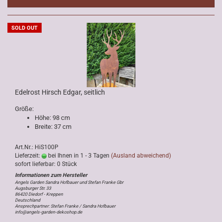
SOLD OUT
Edelrost Hirsch Edgar, seitlich
Größe:
Höhe: 98 cm
Breite: 37 cm
Art.Nr.: HiS100P
Lieferzeit:
bei Ihnen in 1 - 3 Tagen
(Ausland abweichend)
sofort lieferbar: 0 Stück
Angels Garden Sandra Hofbauer und Stefan Franke Gbr
Augsburger Str. 33
86420 Diedorf - Kreppen
Deutschland
Ansprechpartner: Stefan Franke / Sandra Hofbauer
info@angels-garden-dekoshop.de