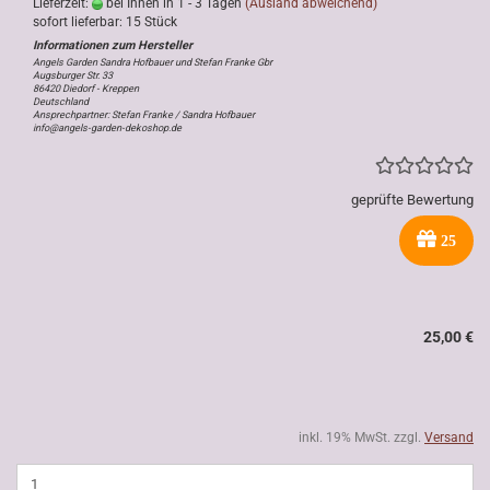
Lieferzeit:
bei Ihnen in 1 - 3 Tagen
(Ausland abweichend)
sofort lieferbar: 15 Stück
Angels Garden Sandra Hofbauer und Stefan Franke Gbr
Augsburger Str. 33
86420 Diedorf - Kreppen
Deutschland
Ansprechpartner: Stefan Franke / Sandra Hofbauer
info@angels-garden-dekoshop.de
geprüfte Bewertung
25
25,00 €
inkl. 19% MwSt. zzgl.
Versand