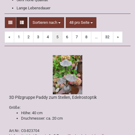
Lange Lebensdauer
Sortieren nach
pro Seite
Sortieren nach
48 pro Seite
«
1
2
3
4
5
6
7
8
...
32
»
3D Pilzgruppe Paddy zum Stellen, Edelrostoptik
Größe:
Höhe: 40 cm
Druchmesser: ca. 20 cm
Art.Nr.: CG-823704