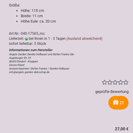
Größe:
Höhe: 115 cm
Breite: 11 cm
Höhe Eule: ca. 20 cm
Art.Nr.: 040-17565_roc
Lieferzeit:
bei Ihnen in 1 - 3 Tagen
(Ausland abweichend)
sofort lieferbar: 5 Stück
Angels Garden Sandra Hofbauer und Stefan Franke Gbr
Augsburger Str. 33
86420 Diedorf - Kreppen
Deutschland
Ansprechpartner: Stefan Franke / Sandra Hofbauer
info@angels-garden-dekoshop.de
geprüfte Bewertung
27
27,00 €