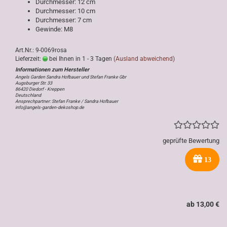
Durchmesser: 12 cm
Durchmesser: 10 cm
Durchmesser: 7 cm
Gewinde: M8
Art.Nr.: 9-0069rosa
Lieferzeit:
bei Ihnen in 1 - 3 Tagen
(Ausland abweichend)
Angels Garden Sandra Hofbauer und Stefan Franke Gbr
Augsburger Str. 33
86420 Diedorf - Kreppen
Deutschland
Ansprechpartner: Stefan Franke / Sandra Hofbauer
info@angels-garden-dekoshop.de
geprüfte Bewertung
13
ab 13,00 €