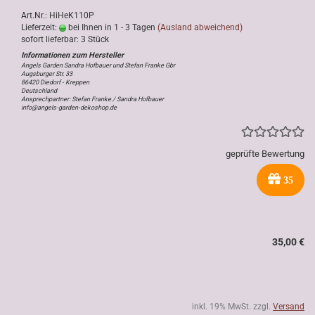
Art.Nr.: HiHeK110P
Lieferzeit:
bei Ihnen in 1 - 3 Tagen
(Ausland abweichend)
sofort lieferbar: 3 Stück
Angels Garden Sandra Hofbauer und Stefan Franke Gbr
Augsburger Str. 33
86420 Diedorf - Kreppen
Deutschland
Ansprechpartner: Stefan Franke / Sandra Hofbauer
info@angels-garden-dekoshop.de
geprüfte Bewertung
35
35,00 €
inkl. 19% MwSt. zzgl.
Versand