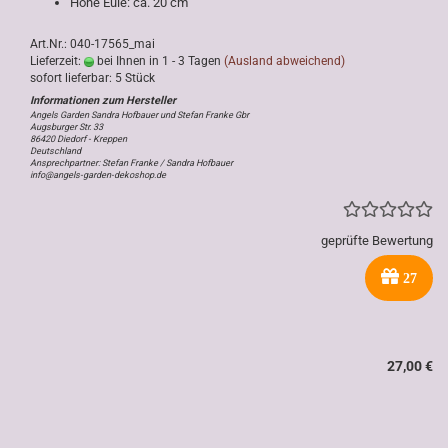
Höhe Eule: ca. 20 cm
Art.Nr.: 040-17565_mai
Lieferzeit:
bei Ihnen in 1 - 3 Tagen
(Ausland abweichend)
sofort lieferbar: 5 Stück
Angels Garden Sandra Hofbauer und Stefan Franke Gbr
Augsburger Str. 33
86420 Diedorf - Kreppen
Deutschland
Ansprechpartner: Stefan Franke / Sandra Hofbauer
info@angels-garden-dekoshop.de
geprüfte Bewertung
27
27,00 €