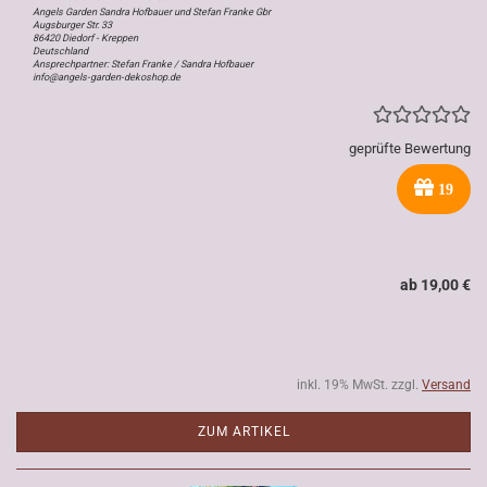
Angels Garden Sandra Hofbauer und Stefan Franke Gbr
Augsburger Str. 33
86420 Diedorf - Kreppen
Deutschland
Ansprechpartner: Stefan Franke / Sandra Hofbauer
info@angels-garden-dekoshop.de
geprüfte Bewertung
19
ab 19,00 €
inkl. 19% MwSt. zzgl.
Versand
ZUM ARTIKEL