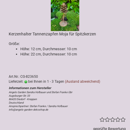
Kerzenhalter Tannenzapfen Moja für Spitzkerzen
Größe:
Höhe: 12 cm, Durchmesser: 10 cm
Höhe: 22 cm, Durchmesser: 10 cm
Art.Nr.: CG-823650
Lieferzeit:
bei Ihnen in 1 - 3 Tagen
(Ausland abweichend)
Angels Garden Sandra Hofbauer und Stefan Franke Gbr
Augsburger Str. 33
86420 Diedorf - Kreppen
Deutschland
Ansprechpartner: Stefan Franke / Sandra Hofbauer
info@angels-garden-dekoshop.de
geprüfte Bewertung