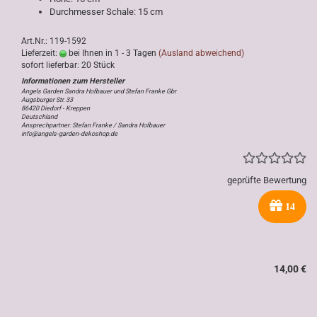
Durchmesser Schale: 15 cm
Art.Nr.: 119-1592
Lieferzeit:
bei Ihnen in 1 - 3 Tagen
(Ausland abweichend)
sofort lieferbar: 20 Stück
Angels Garden Sandra Hofbauer und Stefan Franke Gbr
Augsburger Str. 33
86420 Diedorf - Kreppen
Deutschland
Ansprechpartner: Stefan Franke / Sandra Hofbauer
info@angels-garden-dekoshop.de
geprüfte Bewertung
14
14,00 €