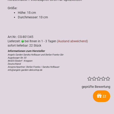
Größe:
Höhe: 15 cm
Durchmesser: 13 cm
Art.Nr.: CG-801345
Lieferzeit:
bei Ihnen in 1 - 3 Tagen
(Ausland abweichend)
sofort lieferbar: 22 Stück
Angels Garden Sandra Hofbauer und Stefan Franke Gbr
Augsburger Str. 33
86420 Diedorf - Kreppen
Deutschland
Ansprechpartner: Stefan Franke / Sandra Hofbauer
info@angels-garden-dekoshop.de
geprüfte Bewertung
22