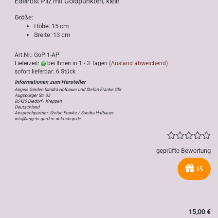
Edelrost Pilz mit Goldpunkten, klein
Größe:
Höhe: 15 cm
Breite: 13 cm
Art.Nr.: GoPi1-AP
Lieferzeit:
bei Ihnen in 1 - 3 Tagen
(Ausland abweichend)
sofort lieferbar: 6 Stück
Angels Garden Sandra Hofbauer und Stefan Franke Gbr
Augsburger Str. 33
86420 Diedorf - Kreppen
Deutschland
Ansprechpartner: Stefan Franke / Sandra Hofbauer
info@angels-garden-dekoshop.de
geprüfte Bewertung
15
15,00 €