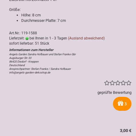
Größe:
Höhe: 8 cm
Durchmesser Platte: 7 cm
Art.Nr.: 119-1588
Lieferzeit:
bei Ihnen in 1 - 3 Tagen
(Ausland abweichend)
sofort lieferbar: 51 Stück
Angels Garden Sandra Hofbauer und Stefan Franke Gbr
Augsburger Str. 33
86420 Diedorf - Kreppen
Deutschland
Ansprechpartner: Stefan Franke / Sandra Hofbauer
info@angels-garden-dekoshop.de
geprüfte Bewertung
3
3,00 €