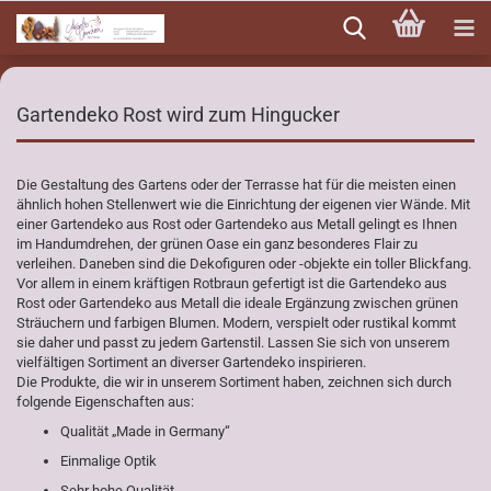
Direkt
zum
Hauptinhalt
Gartendeko Rost wird zum Hingucker
Die Gestaltung des Gartens oder der Terrasse hat für die meisten einen
ähnlich hohen Stellenwert wie die Einrichtung der eigenen vier Wände. Mit
einer Gartendeko aus Rost oder Gartendeko aus Metall gelingt es Ihnen
im Handumdrehen, der grünen Oase ein ganz besonderes Flair zu
verleihen. Daneben sind die Dekofiguren oder -objekte ein toller Blickfang.
Vor allem in einem kräftigen Rotbraun gefertigt ist die Gartendeko aus
Rost oder Gartendeko aus Metall die ideale Ergänzung zwischen grünen
Sträuchern und farbigen Blumen. Modern, verspielt oder rustikal kommt
sie daher und passt zu jedem Gartenstil. Lassen Sie sich von unserem
vielfältigen Sortiment an diverser Gartendeko inspirieren.
Die Produkte, die wir in unserem Sortiment haben, zeichnen sich durch
folgende Eigenschaften aus:
Qualität „Made in Germany“
Einmalige Optik
Sehr hohe Qualität