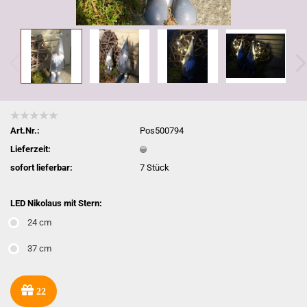
Art.Nr.:
Pos500794
Lieferzeit:
sofort lieferbar:
7
Stück
LED Nikolaus mit Stern:
24 cm
37 cm
22