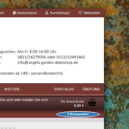
amm
Deutschland
Kundenlogin
Merkzettel
WEITERE
DEKO BLOG
ÜBER UNS
n Sie sich oder melden Sie sich
Ihr Warenkorb
0,00 €
0
Bonuspunkte
unkte im Warenkorb: 0