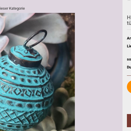
dieser Kategorie
H
t
Ar
Li
so
Du