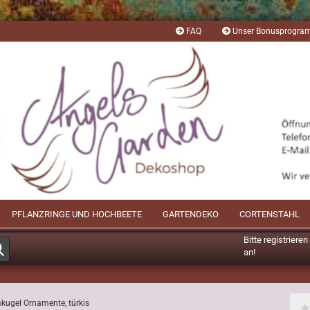
FAQ
Unser Bonusprogr
PFLANZRINGE UND HOCHBEETE
GARTENDEKO
CORTENSTAHL
Bitte registriere
Suche...
an!
Mögliche Bonusp
kugel Ornamente, türkis