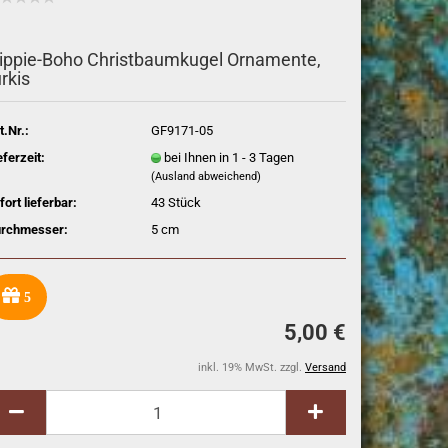
ippie-Boho Christbaumkugel Ornamente,
ürkis
t.Nr.:
GF9171-05
eferzeit:
bei Ihnen in 1 - 3 Tagen
(Ausland abweichend)
fort lieferbar:
43
Stück
rchmesser:
5 cm
5
5,00 €
inkl. 19% MwSt. zzgl.
Versand