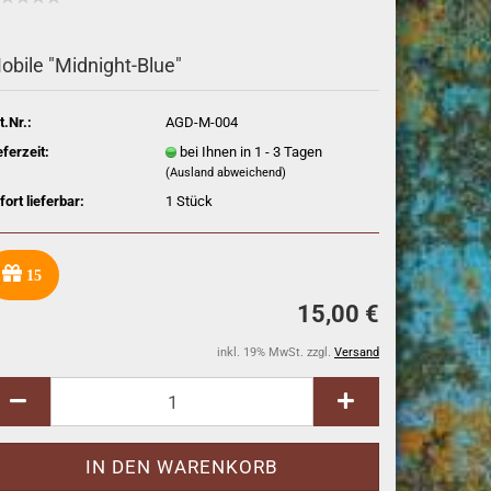
obile "Midnight-Blue"
t.Nr.:
AGD-M-004
eferzeit:
bei Ihnen in 1 - 3 Tagen
(Ausland abweichend)
fort lieferbar:
1
Stück
15
15,00 €
inkl. 19% MwSt. zzgl.
Versand