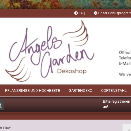
FAQ
Unser Bonusprogr
PFLANZRINGE UND HOCHBEETE
GARTENDEKO
CORTENSTAHL
Bitte registriere
Suche...
an!
Mögliche Bonusp
t-Blue"