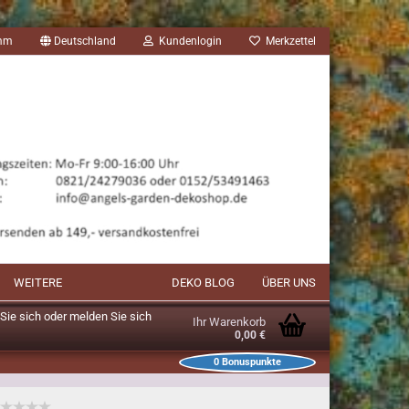
amm
Deutschland
Kundenlogin
Merkzettel
WEITERE
DEKO BLOG
ÜBER UNS
n Sie sich oder melden Sie sich
Ihr Warenkorb
0,00 €
0
Bonuspunkte
unkte im Warenkorb: 0