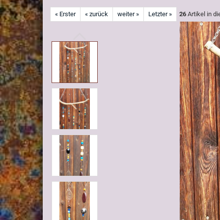
« Erster
« zurück
weiter »
Letzter »
26
Artikel in d