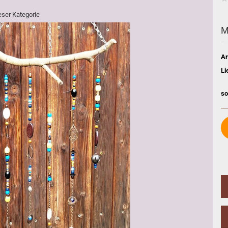
ieser Kategorie
M
Ar
Li
so