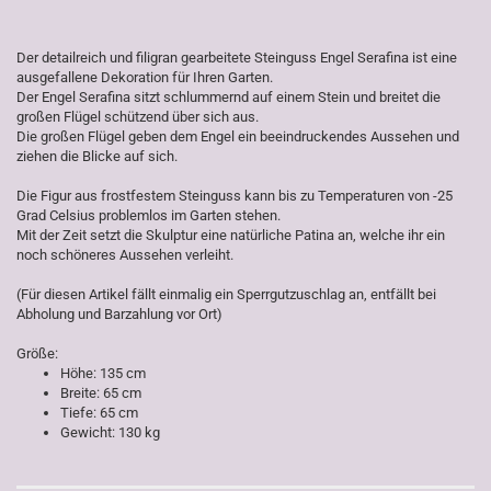
Der detailreich und filigran gearbeitete Steinguss Engel Serafina ist eine
ausgefallene Dekoration für Ihren Garten.
Der Engel Serafina sitzt schlummernd auf einem Stein und breitet die
großen Flügel schützend über sich aus.
Die großen Flügel geben dem Engel ein beeindruckendes Aussehen und
ziehen die Blicke auf sich.
Die Figur aus frostfestem Steinguss kann bis zu Temperaturen von -25
Grad Celsius problemlos im Garten stehen.
Mit der Zeit setzt die Skulptur eine natürliche Patina an, welche ihr ein
noch schöneres Aussehen verleiht.
(Für diesen Artikel fällt einmalig ein Sperrgutzuschlag an, entfällt bei
Abholung und Barzahlung vor Ort)
Größe:
Höhe: 135 cm
Breite: 65 cm
Tiefe: 65 cm
Gewicht: 130 kg