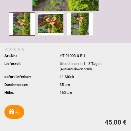
Art.Nr.:
HT-91003-0-RU
Lieferzeit:
bei Ihnen in 1 - 3 Tagen
(Ausland abweichend)
sofort lieferbar:
11
Stück
Durchmesser:
35 cm
Höhe:
160 cm
45
45,00 €