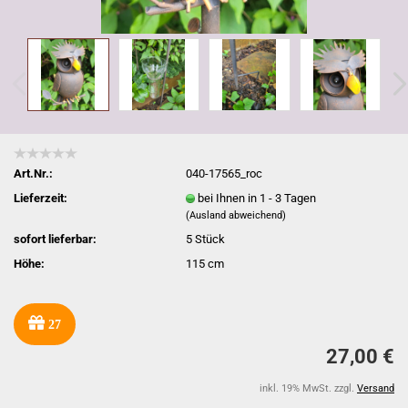
Art.Nr.:
040-17565_roc
Lieferzeit:
bei Ihnen in 1 - 3 Tagen
(Ausland abweichend)
sofort lieferbar:
5
Stück
Höhe:
115 cm
27
27,00 €
inkl. 19% MwSt. zzgl.
Versand