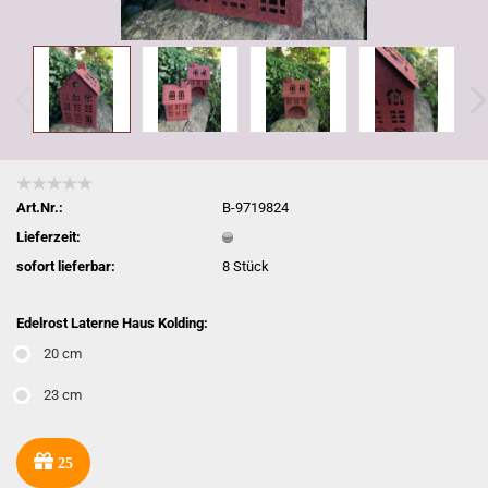
Art.Nr.:
B-9719824
Lieferzeit:
sofort lieferbar:
8
Stück
Edelrost Laterne Haus Kolding:
20 cm
23 cm
25