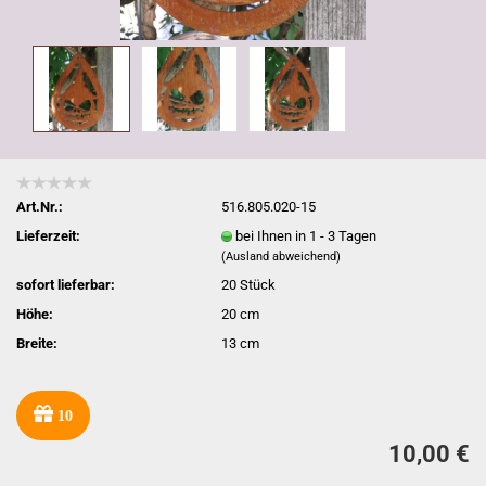
Art.Nr.:
516.805.020-15
Lieferzeit:
bei Ihnen in 1 - 3 Tagen
(Ausland abweichend)
sofort lieferbar:
20
Stück
Höhe:
20 cm
Breite:
13 cm
10
10,00 €