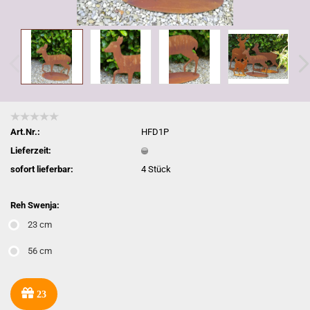
Art.Nr.:
HFD1P
Lieferzeit:
sofort lieferbar:
4
Stück
Reh Swenja:
23 cm
56 cm
23