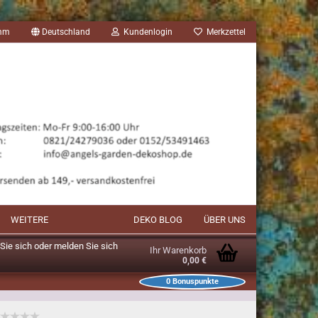
amm
Deutschland
Kundenlogin
Merkzettel
WEITERE
DEKO BLOG
ÜBER UNS
n Sie sich oder melden Sie sich
Ihr Warenkorb
0,00 €
0
Bonuspunkte
unkte im Warenkorb: 0