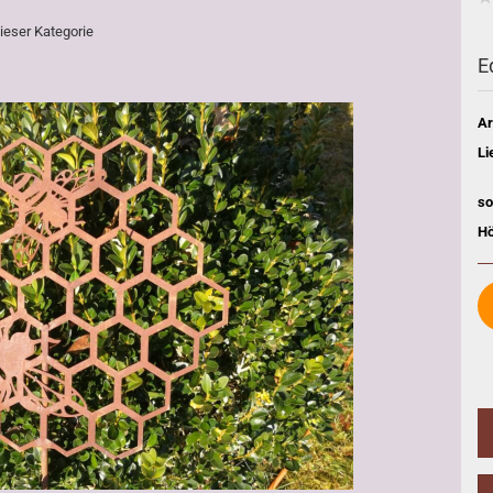
dieser Kategorie
E
Ar
Li
so
Hö