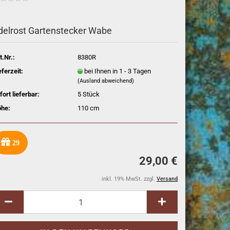
delrost Gartenstecker Wabe
t.Nr.:
8380R
eferzeit:
bei Ihnen in 1 - 3 Tagen
(Ausland abweichend)
fort lieferbar:
5
Stück
he:
110 cm
29
29,00 €
inkl. 19% MwSt. zzgl.
Versand