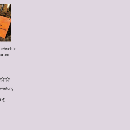
uchschild
arten
ewertung
0 €