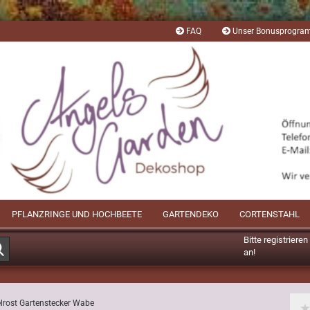
FAQ
Unser Bonusprogr
PFLANZRINGE UND HOCHBEETE
GARTENDEKO
CORTENSTAHL
Bitte registriere
Suche...
an!
Mögliche Bonusp
lrost Gartenstecker Wabe