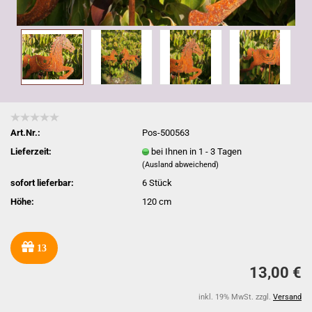
Art.Nr.:
Pos-500563
Lieferzeit:
bei Ihnen in 1 - 3 Tagen
(Ausland abweichend)
sofort lieferbar:
6
Stück
Höhe:
120 cm
13
13,00 €
inkl. 19% MwSt. zzgl.
Versand