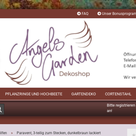
FAQ
Unser Bonusprogr
PFLANZRINGE UND HOCHBEETE
GARTENDEKO
CORTENSTAHL
Bitte registriere
Suche...
an!
Mögliche Bonusp
»
lfen
Paravent, 3-teilig zum Stecken, dunkelbraun lackiert