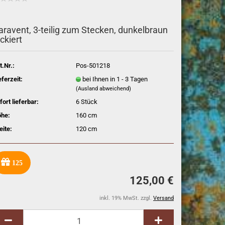
aravent, 3-teilig zum Stecken, dunkelbraun
ackiert
t.Nr.:
Pos-501218
eferzeit:
bei Ihnen in 1 - 3 Tagen
(Ausland abweichend)
fort lieferbar:
6
Stück
he:
160 cm
eite:
120 cm
125
125,00 €
inkl. 19% MwSt. zzgl.
Versand