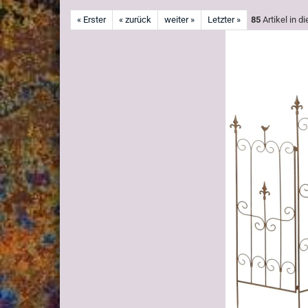
« Erster
« zurück
weiter »
Letzter »
85
Artikel in d