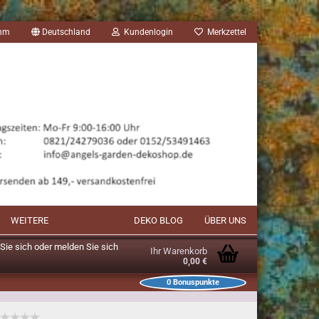
amm
Deutschland
Kundenlogin
Merkzettel
WEITERE
DEKO BLOG
ÜBER UNS
n Sie sich oder melden Sie sich
Ihr Warenkorb
0,00 €
0
Bonuspunkte
unkte im Warenkorb: 0