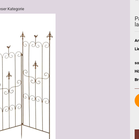
ieser Kategorie
P
l
Ar
Li
so
Hö
Br