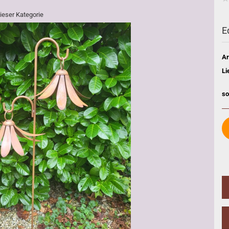
dieser Kategorie
E
Ar
Li
so