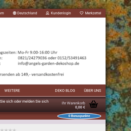
amm
Deutschland
Kundenlogin
Merkzettel
WEITERE
DEKO BLOG
ÜBER UNS
n Sie sich oder melden Sie sich
Ihr Warenkorb
0,00 €
0
Bonuspunkte
unkte im Warenkorb: 0