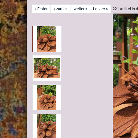
« Erster
« zurück
weiter »
Letzter »
221
Artikel in 