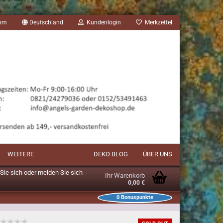
amm
Deutschland
Kundenlogin
Merkzettel
WEITERE
DEKO BLOG
ÜBER UNS
n Sie sich oder melden Sie sich
Ihr Warenkorb
0,00 €
0
Bonuspunkte
unkte im Warenkorb: 0