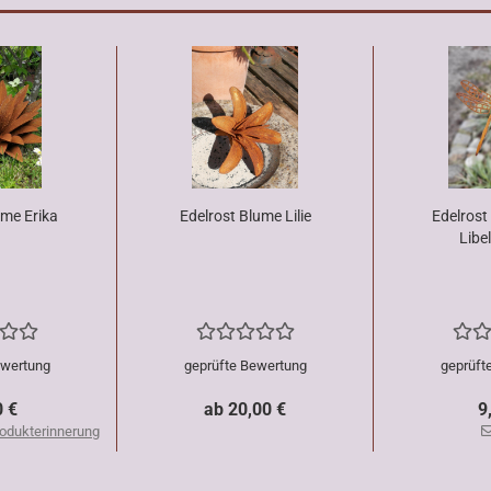
ume Erika
Edelrost Blume Lilie
Edelrost
Libel
ewertung
geprüfte Bewertung
geprüft
0 €
ab 20,00 €
9
odukterinnerung