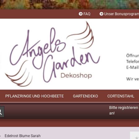
FAQ
Unser Bonusprogr
PFLANZRINGE UND HOCHBEETE
GARTENDEKO
CORTENSTAHL
Bitte registriere
Suche...
an!
Mögliche Bonusp
»
Edelrost Blume Sarah