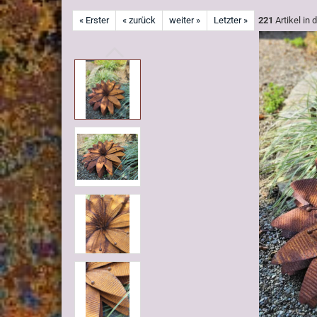
« Erster
« zurück
weiter »
Letzter »
221
Artikel in 