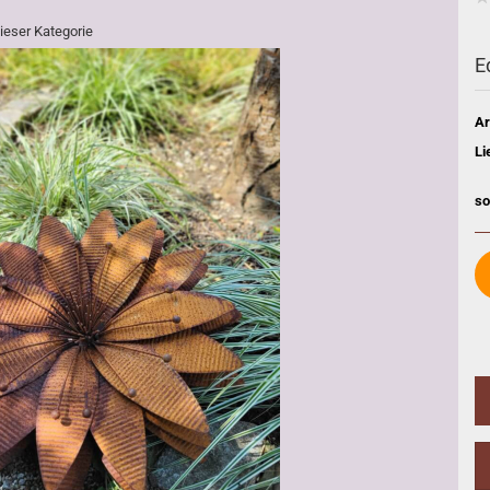
dieser Kategorie
E
Ar
Li
so