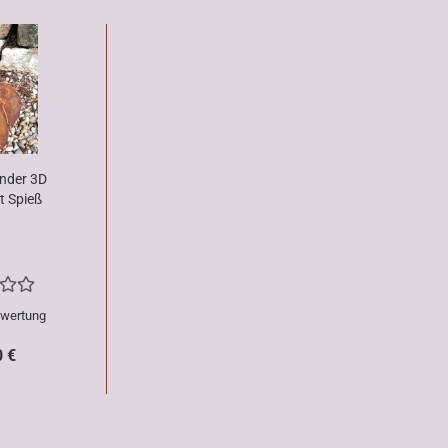
under 3D
t Spieß
ewertung
0 €