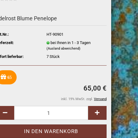
delrost Blume Penelope
t.Nr.:
HT-90901
eferzeit:
bei Ihnen in 1 - 3 Tagen
(Ausland abweichend)
fort lieferbar:
7
Stück
65
65,00 €
inkl. 19% MwSt. zzgl.
Versand