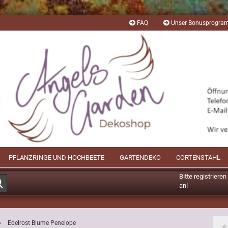
FAQ
Unser Bonusprogr
PFLANZRINGE UND HOCHBEETE
GARTENDEKO
CORTENSTAHL
Bitte registriere
Suche...
an!
Mögliche Bonusp
»
Edelrost Blume Penelope