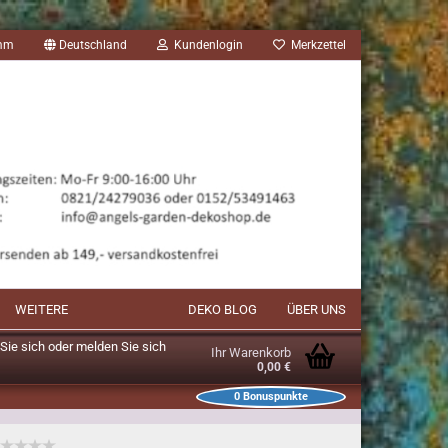
amm
Deutschland
Kundenlogin
Merkzettel
WEITERE
DEKO BLOG
ÜBER UNS
n Sie sich oder melden Sie sich
Ihr Warenkorb
0,00 €
0
Bonuspunkte
unkte im Warenkorb: 0