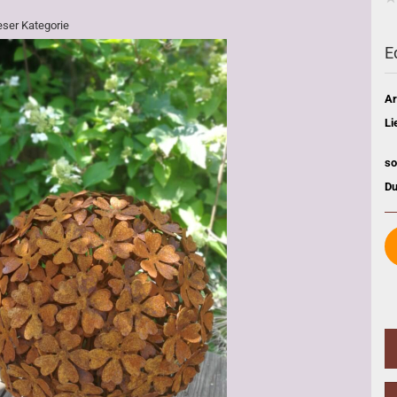
ieser Kategorie
E
Ar
Li
so
Du