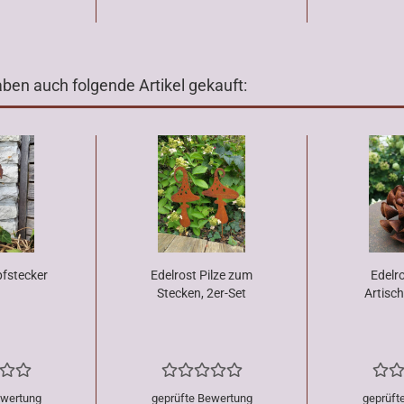
aben auch folgende Artikel gekauft:
pfstecker
Edelrost Pilze zum
Edelr
Stecken, 2er-Set
Artisch
ewertung
geprüfte Bewertung
geprüft