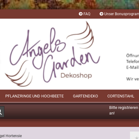
FAQ
Unser Bonusprogr
PFLANZRINGE UND HOCHBEETE
GARTENDEKO
CORTENSTAHL
Bitte registriere
Suche...
an!
Mögliche Bonusp
gel Hortensie