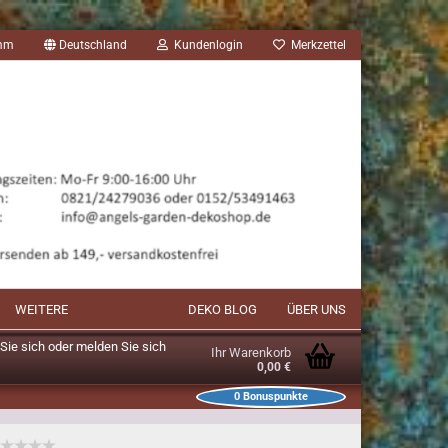
amm
Deutschland
Kundenlogin
Merkzettel
WEITERE
DEKO BLOG
ÜBER UNS
n Sie sich oder melden Sie sich
Ihr Warenkorb
0,00 €
0
Bonuspunkte
unkte im Warenkorb: 0