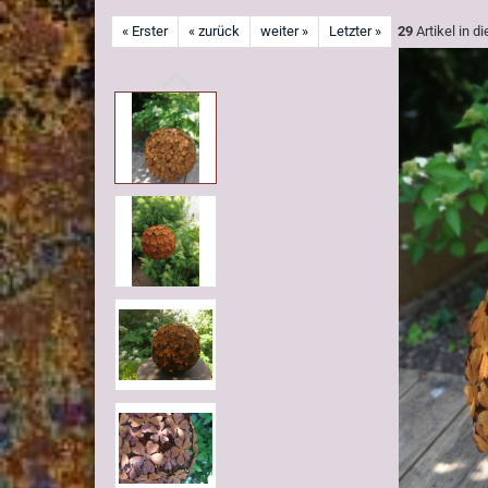
« Erster
« zurück
weiter »
Letzter »
29
Artikel in d