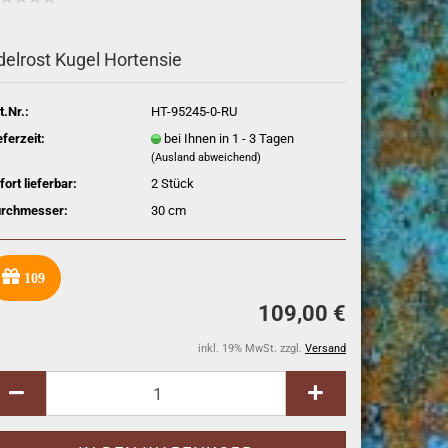
delrost Kugel Hortensie
t.Nr.:
HT-95245-0-RU
eferzeit:
bei Ihnen in 1 - 3 Tagen
(Ausland abweichend)
fort lieferbar:
2
Stück
rchmesser:
30 cm
109
109,00 €
inkl. 19% MwSt. zzgl.
Versand