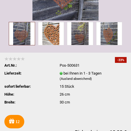
-33%
Art.Nr.:
Pos-500631
Lieferzeit:
bei Ihnen in 1 - 3 Tagen
(Ausland abweichend)
sofort lieferbar:
15
Stück
Höhe:
26 cm
Breite:
30 cm
12