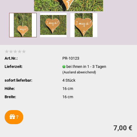
Art.Nr.:
PR-10123
Lieferzeit:
bei Ihnen in 1 - 3 Tagen
(Ausland abweichend)
sofort lieferbar:
4
Stück
Höhe:
16 cm
Breite:
16 cm
7
7,00 €