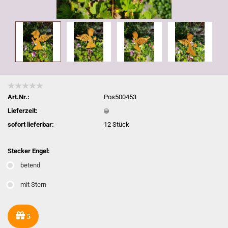
Art.Nr.:
Pos500453
Lieferzeit:
sofort lieferbar:
12
Stück
Stecker Engel:
betend
mit Stern
5