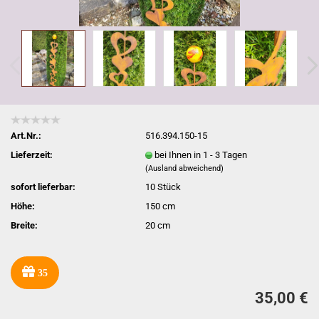
Art.Nr.:
516.394.150-15
Lieferzeit:
bei Ihnen in 1 - 3 Tagen
(Ausland abweichend)
sofort lieferbar:
10
Stück
Höhe:
150 cm
Breite:
20 cm
35
35,00 €