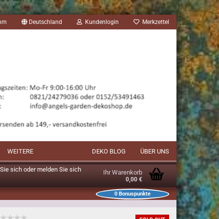
amm
Deutschland
Kundenlogin
Merkzettel
WEITERE
DEKO BLOG
ÜBER UNS
n Sie sich oder melden Sie sich
Ihr Warenkorb
0,00 €
0
Bonuspunkte
unkte im Warenkorb: 0