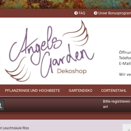
FAQ
Unser Bonusprogr
PFLANZRINGE UND HOCHBEETE
GARTENDEKO
CORTENSTAHL
Bitte registriere
Suche...
an!
Mögliche Bonusp
st Leuchtsäule Riss