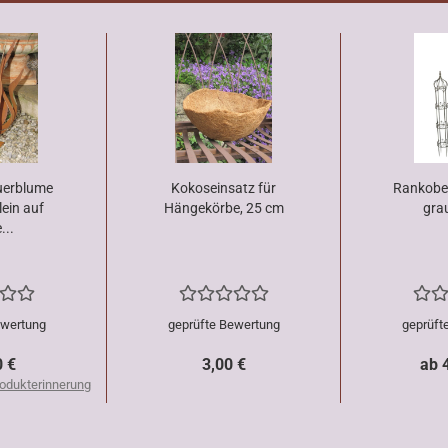
uerblume
Kokoseinsatz für
Rankobel
ein auf
Hängekörbe, 25 cm
gra
...
ewertung
geprüfte Bewertung
geprüft
0 €
3,00 €
ab 
odukterinnerung