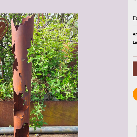
E
Ar
Li