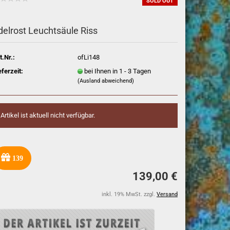
SOLD OUT
delrost Leuchtsäule Riss
t.Nr.:
ofLi148
eferzeit:
bei Ihnen in 1 - 3 Tagen
(Ausland abweichend)
Artikel ist aktuell nicht verfügbar.
139
139,00 €
inkl. 19% MwSt. zzgl.
Versand