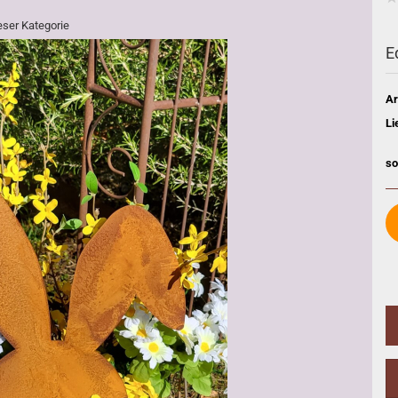
ieser Kategorie
E
Ar
Li
so