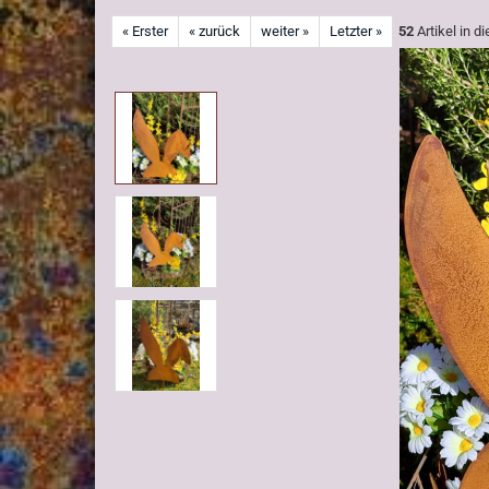
« Erster
« zurück
weiter »
Letzter »
52
Artikel in d