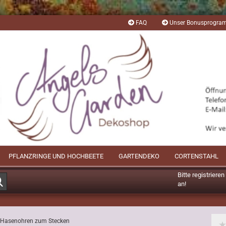
FAQ
Unser Bonusprogr
PFLANZRINGE UND HOCHBEETE
GARTENDEKO
CORTENSTAHL
Bitte registriere
Suche...
an!
Mögliche Bonusp
t Hasenohren zum Stecken