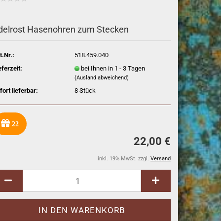
delrost Hasenohren zum Stecken
t.Nr.:
518.459.040
eferzeit:
bei Ihnen in 1 - 3 Tagen
(Ausland abweichend)
fort lieferbar:
8
Stück
22
22,00 €
inkl. 19% MwSt. zzgl.
Versand