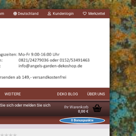
amm
Deutschland
Kundenlogin
Merkzettel
WEITERE
DEKO BLOG
ÜBER UNS
n Sie sich oder melden Sie sich
Ihr Warenkorb
0,00 €
0
Bonuspunkte
unkte im Warenkorb: 0