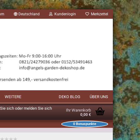
amm
Deutschland
Kundenlogin
Merkzettel
WEITERE
DEKO BLOG
ÜBER UNS
n Sie sich oder melden Sie sich
Ihr Warenkorb
0,00 €
0
Bonuspunkte
unkte im Warenkorb: 0