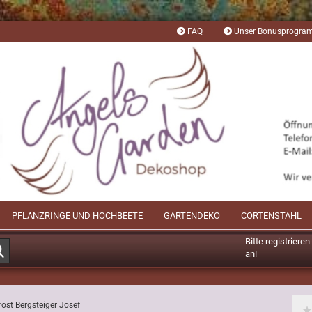
FAQ
Unser Bonusprogr
PFLANZRINGE UND HOCHBEETE
GARTENDEKO
CORTENSTAHL
Bitte registriere
Suche...
an!
Mögliche Bonusp
rost Bergsteiger Josef