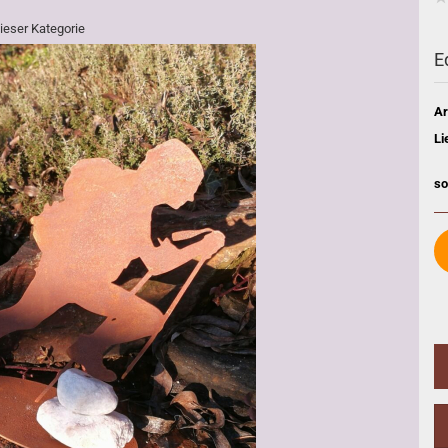
dieser Kategorie
E
Ar
Li
so