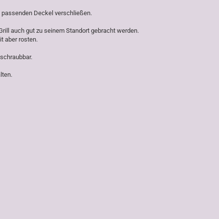
em passenden Deckel verschließen.
Grill auch gut zu seinem Standort gebracht werden.
t aber rosten.
bschraubbar.
lten.