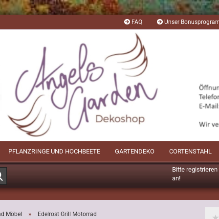
FAQ
Unser Bonusprogr
PFLANZRINGE UND HOCHBEETE
GARTENDEKO
CORTENSTAHL
Bitte registriere
Suche...
an!
Mögliche Bonusp
»
nd Möbel
Edelrost Grill Motorrad