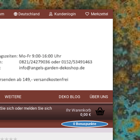
amm
Deutschland
Kundenlogin
Merkzettel
WEITERE
DEKO BLOG
ÜBER UNS
n Sie sich oder melden Sie sich
Ihr Warenkorb
0,00 €
0
Bonuspunkte
unkte im Warenkorb: 0