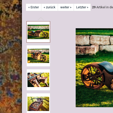
« Erster
« zurück
weiter »
Letzter »
29
Artikel in d