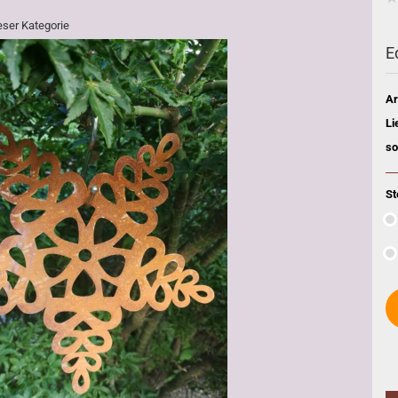
ieser Kategorie
E
Ar
Li
so
St