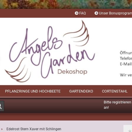
FAQ
Unser Bonusprogr
PFLANZRINGE UND HOCHBEETE
GARTENDEKO
CORTENSTAHL
Bitte registriere
Suche...
an!
Mögliche Bonusp
»
Edelrost Stern Xaver mit Schlingen