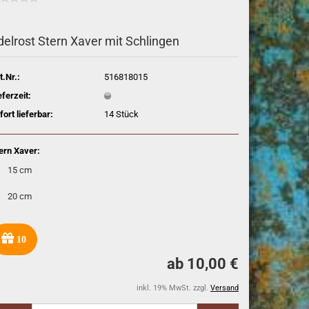
delrost Stern Xaver mit Schlingen
t.Nr.:
516818015
eferzeit:
fort lieferbar:
14
Stück
ern Xaver:
15 cm
20 cm
10
ab 10,00 €
inkl. 19% MwSt. zzgl.
Versand