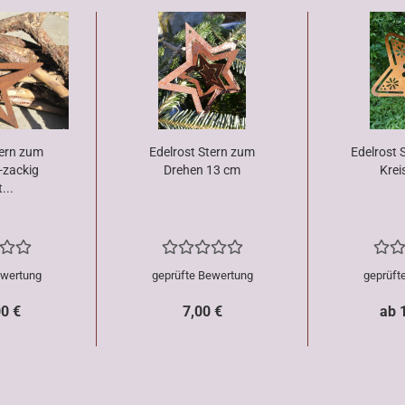
tern zum
Edelrost Stern zum
Edelrost 
-zackig
Drehen 13 cm
Krei
...
ewertung
geprüfte Bewertung
geprüft
00 €
7,00 €
ab 