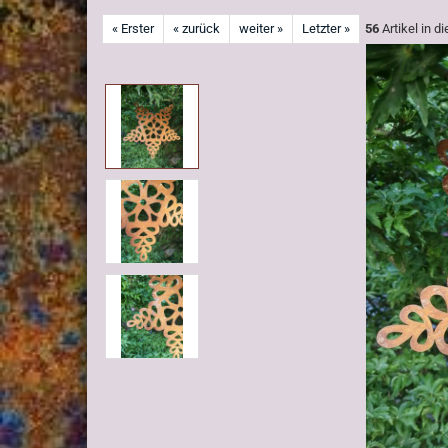
« Erster
« zurück
weiter »
Letzter »
56
Artikel in d