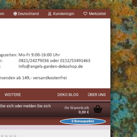
amm
Deutschland
Kundenlogin
Merkzettel
WEITERE
DEKO BLOG
ÜBER UNS
n Sie sich oder melden Sie sich
Ihr Warenkorb
0,00 €
0
Bonuspunkte
unkte im Warenkorb: 0