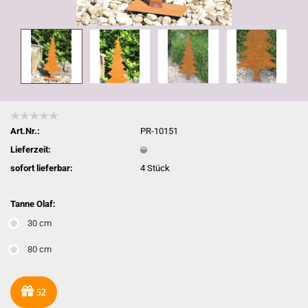
Art.Nr.:
PR-10151
Lieferzeit:
sofort lieferbar:
4
Stück
Tanne Olaf:
30 cm
80 cm
52