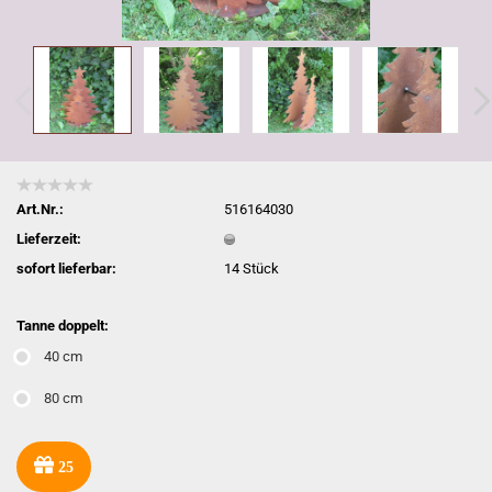
Art.Nr.:
516164030
Lieferzeit:
sofort lieferbar:
14
Stück
Tanne doppelt:
40 cm
80 cm
25