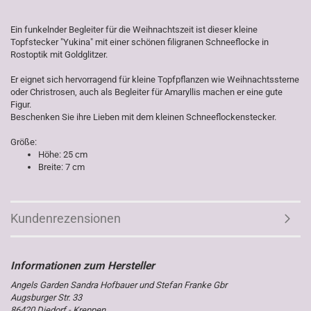
Ein funkelnder Begleiter für die Weihnachtszeit ist dieser kleine
Topfstecker "Yukina" mit einer schönen filigranen Schneeflocke in
Rostoptik mit Goldglitzer.
Er eignet sich hervorragend für kleine Topfpflanzen wie Weihnachtssterne
oder Christrosen, auch als Begleiter für Amaryllis machen er eine gute
Figur.
Beschenken Sie ihre Lieben mit dem kleinen Schneeflockenstecker.
Größe:
Höhe: 25 cm
Breite: 7 cm
Kundenrezensionen
Angels Garden Sandra Hofbauer und Stefan Franke Gbr
Augsburger Str. 33
86420 Diedorf - Kreppen