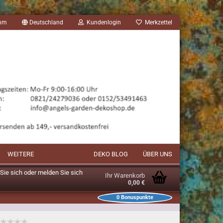
amm
Deutschland
Kundenlogin
Merkzettel
WEITERE
DEKO BLOG
ÜBER UNS
n Sie sich oder melden Sie sich
Ihr Warenkorb
0,00 €
0
Bonuspunkte
unkte im Warenkorb: 0