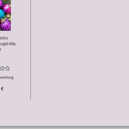
Boho
ugel-Mix,
t
ewertung
 €