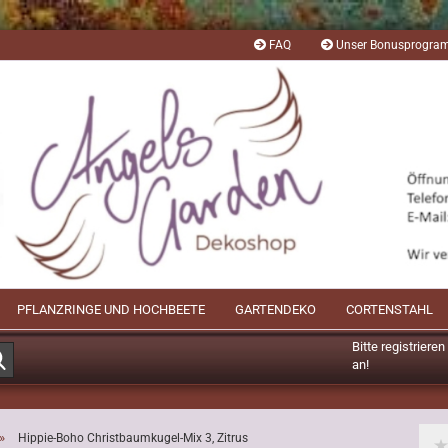
FAQ
Unser Bonusprogr
PFLANZRINGE UND HOCHBEETE
GARTENDEKO
CORTENSTAHL
Bitte registriere
Suche...
an!
Mögliche Bonusp
»
Hippie-Boho Christbaumkugel-Mix 3, Zitrus