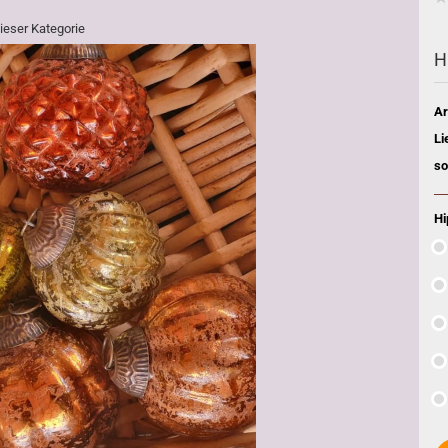
dieser Kategorie
H
Ar
Li
so
Hi