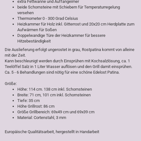
extra Fettwanne und Auffangeimer
beide Schornsteine mit Schiebern für Temperaturregelung
versehen
Thermometer 0 - 300 Grad Celsius
Heizkammer für Holz inkl. Gitterrost und 20x20 cm Herdplatte zum
Aufwärmen für Soßen
Doppelwandige Türe der Heizkammer für bessere
Hitzebeständigkeit
Die Auslieferung erfolgt ungerostet in grau, Rostpatina kommt von alleine
mit der Zeit.
Kann beschleunigt werden durch Einsprühen mit Kochsalzlösung, ca. 1
Teelöffel Salz in 1 Liter Wasser auflösen und den Grill damit einsprühen.
Ca. 5 - 6 Behandlungen sind nötig für eine schöne Edelost Patina.
Größe:
Höhe: 114 cm. 138 cm inkl. Schornsteinen
Breite: 71 cm, 101 cm inkl. Schornsteinen
Tiefe: 35 cm
Höhe Grillrost: 86 cm
Größe Grillbereich: 69x49 cm und 69x39 cm
Material: Cortenstahl, 3 mm
Europäische Qualitätsarbeit, hergestellt in Handarbeit