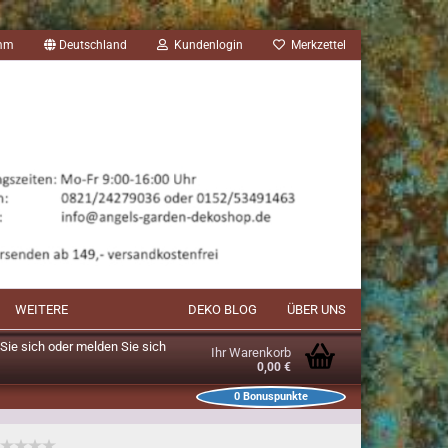
amm
Deutschland
Kundenlogin
Merkzettel
WEITERE
DEKO BLOG
ÜBER UNS
n Sie sich oder melden Sie sich
Ihr Warenkorb
0,00 €
0
Bonuspunkte
unkte im Warenkorb: 0