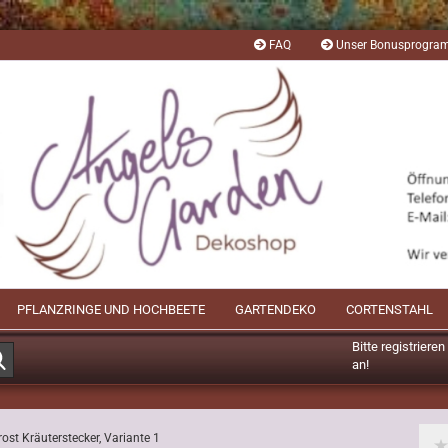
FAQ
Unser Bonusprogr
PFLANZRINGE UND HOCHBEETE
GARTENDEKO
CORTENSTAHL
Bitte registriere
Suche...
an!
Mögliche Bonusp
rost Kräuterstecker, Variante 1