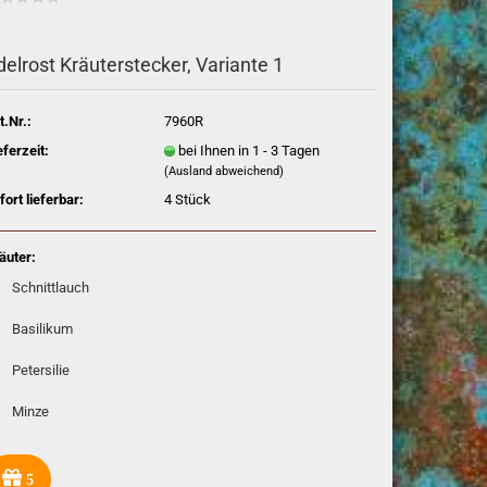
delrost Kräuterstecker, Variante 1
t.Nr.:
7960R
eferzeit:
bei Ihnen in 1 - 3 Tagen
(Ausland abweichend)
fort lieferbar:
4
Stück
äuter:
Schnittlauch
Basilikum
Petersilie
Minze
5